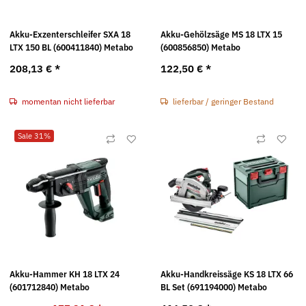
Akku-Exzenterschleifer SXA 18
Akku-Gehölzsäge MS 18 LTX 15
LTX 150 BL (600411840) Metabo
(600856850) Metabo
208,13 €
*
122,50 €
*
momentan nicht lieferbar
lieferbar / geringer Bestand
Sale 31%
Akku-Hammer KH 18 LTX 24
Akku-Handkreissäge KS 18 LTX 66
(601712840) Metabo
BL Set (691194000) Metabo