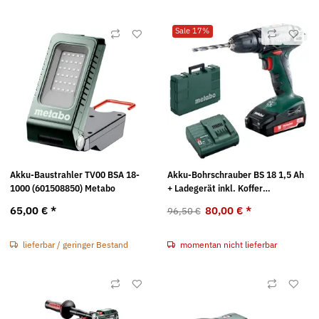
Sale 17%
Akku-Baustrahler TV00 BSA 18-
Akku-Bohrschrauber BS 18 1,5 Ah
1000 (601508850) Metabo
+ Ladegerät inkl. Koffer
(602207970) Metabo
65,00 €
*
80,00 €
*
96,50 €
lieferbar / geringer Bestand
momentan nicht lieferbar