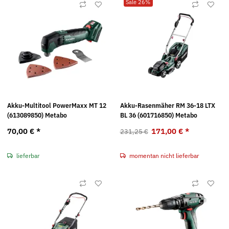
Sale 26%
Akku-Multitool PowerMaxx MT 12
Akku-Rasenmäher RM 36-18 LTX
(613089850) Metabo
BL 36 (601716850) Metabo
70,00 €
*
171,00 €
*
231,25 €
lieferbar
momentan nicht lieferbar