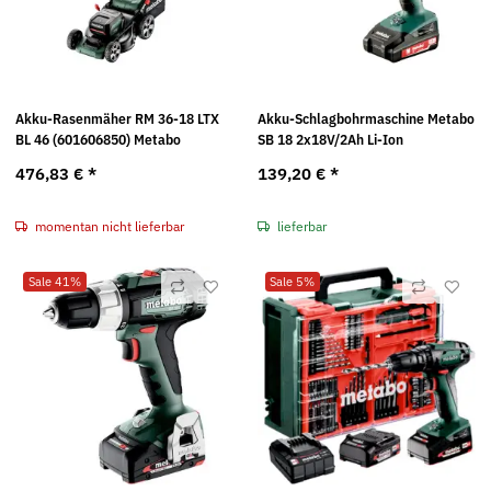
Akku-Rasenmäher RM 36-18 LTX
Akku-Schlagbohrmaschine Metabo
BL 46 (601606850) Metabo
SB 18 2x18V/2Ah Li-Ion
476,83 €
*
139,20 €
*
momentan nicht lieferbar
lieferbar
Sale 41%
Sale 5%