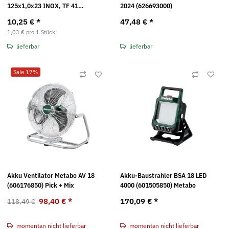
125x1,0x23 INOX, TF 41
2024 (626693000)
(616399000) 100 Jahre Metabo
10,25 €
*
47,48 €
*
1,03 € pro 1 Stück
lieferbar
lieferbar
Sale 17%
Akku Ventilator Metabo AV 18
Akku-Baustrahler BSA 18 LED
(606176850) Pick + Mix
4000 (601505850) Metabo
98,40 €
*
170,09 €
*
118,49 €
momentan nicht lieferbar
momentan nicht lieferbar