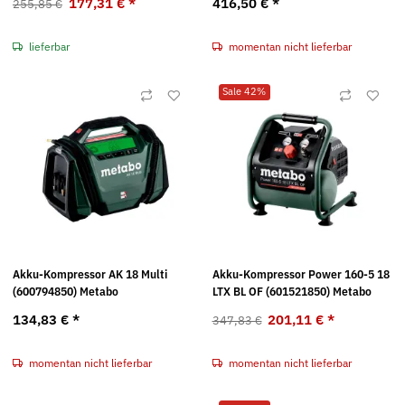
177,31 €
*
416,50 €
*
255,85 €
lieferbar
momentan nicht lieferbar
Sale 42%
Akku-Kompressor AK 18 Multi
Akku-Kompressor Power 160-5 18
(600794850) Metabo
LTX BL OF (601521850) Metabo
134,83 €
*
201,11 €
*
347,83 €
momentan nicht lieferbar
momentan nicht lieferbar