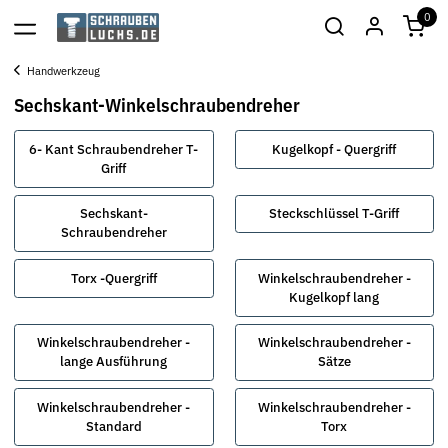
0
Handwerkzeug
Sechskant-Winkelschraubendreher
6- Kant Schraubendreher T-
Kugelkopf - Quergriff
Griff
Sechskant-
Steckschlüssel T-Griff
Schraubendreher
Torx -Quergriff
Winkelschraubendreher -
Kugelkopf lang
Winkelschraubendreher -
Winkelschraubendreher -
lange Ausführung
Sätze
Winkelschraubendreher -
Winkelschraubendreher -
Standard
Torx