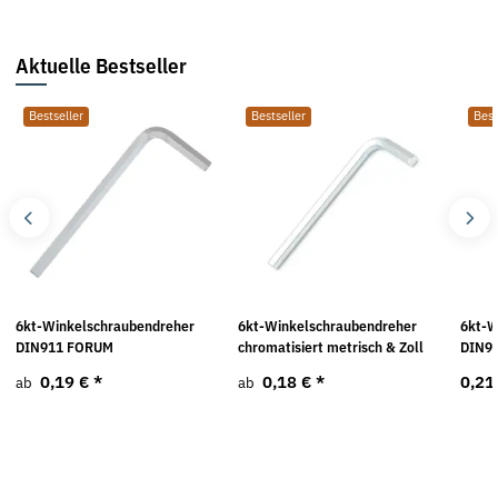
Aktuelle Bestseller
Bestseller
Bestseller
Best
6kt-Winkelschraubendreher
6kt-Winkelschraubendreher
6kt-W
DIN911 FORUM
chromatisiert metrisch & Zoll
DIN9
0,19 €
*
0,18 €
*
0,21
ab
ab