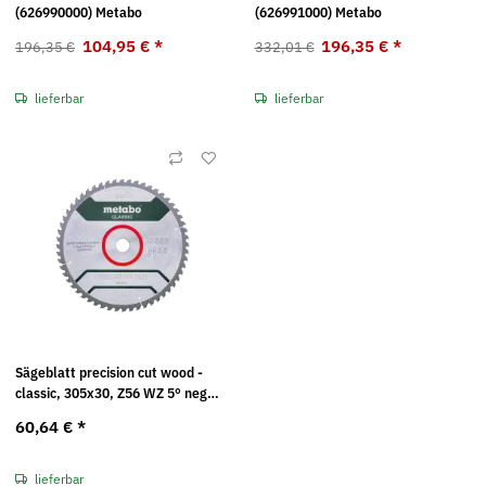
(626990000) Metabo
(626991000) Metabo
104,95 €
*
196,35 €
*
196,35 €
332,01 €
lieferbar
lieferbar
Sägeblatt precision cut wood -
classic, 305x30, Z56 WZ 5° neg
(628064000) Metabo
60,64 €
*
lieferbar