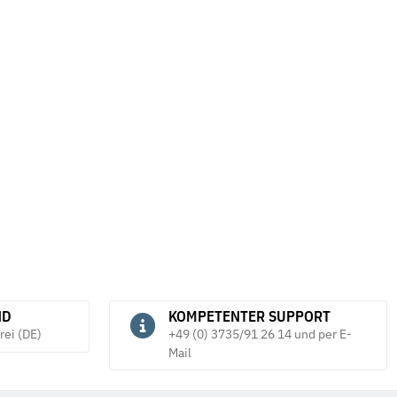
ttern DIN 7967 galv.
Unterlegscheiben DIN 433 galv.
F
verzinkt
v
9,44 €
*
3,84 €
*
ab
ND
KOMPETENTER SUPPORT
rei (DE)
+49 (0) 3735/91 26 14 und per E-
Mail