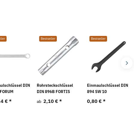
ller
Bestseller
Bestseller
ulschlüssel DIN
Rohrsteckschlüssel
Einmaulschlüssel DIN
 FORUM
DIN 896B FORTIS
894 SW 10
44 €
*
2,10 €
*
0,80 €
*
ab