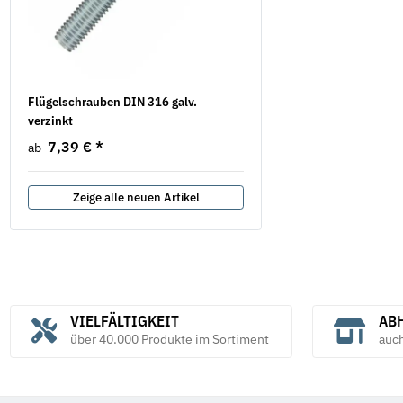
Flügelschrauben DIN 316 galv.
Federringe Form A DIN 1
verzinkt
verzinkt
7,39 €
*
6,38 €
*
ab
ab
Zeige alle neuen Artikel
VIELFÄLTIGKEIT
ABH
über 40.000 Produkte im Sortiment
auc