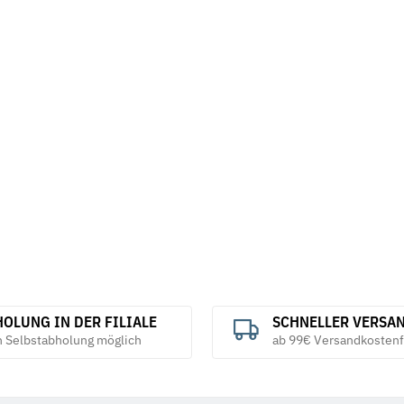
28 mech.
Federscheiben Form A DIN 137 mech.
Sicherungsmu
verzinkt
verzinkt
3,45 €
*
28,08 € -
5
ab
OLUNG IN DER FILIALE
SCHNELLER VERSA
h Selbstabholung möglich
ab 99€ Versandkostenf