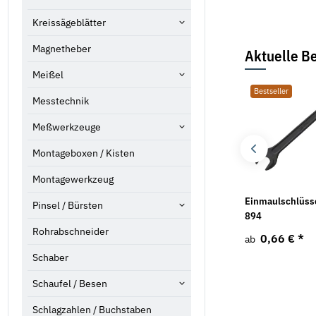
Kreissägeblätter
Magnetheber
Aktuelle Be
Meißel
Bestseller
Bestseller
Bestseller
Messtechnik
Meßwerkzeuge
Montageboxen / Kisten
Montagewerkzeug
Ringmaulschlüssel DIN
Ringmaulschlüssel DIN
Einmaulschlüss
Pinsel / Bürsten
3113A 13 mm FORUM
3113A 17 mm FORUM
894
Rohrabschneider
2,29 €
*
2,94 €
*
0,66 €
*
ab
Schaber
Schaufel / Besen
Schlagzahlen / Buchstaben