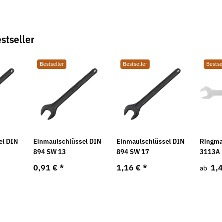
stseller
Bestseller
Bestseller
Bestse
el DIN
Einmaulschlüssel DIN
Einmaulschlüssel DIN
Ringma
894 SW 13
894 SW 17
3113A
0,91 €
*
1,16 €
*
1,
ab