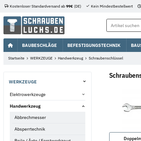
Kostenloser Standardversand ab
99€
(DE)
Kein Mindestbestellwert
BAUBESCHLÄGE
BEFESTIGUNGSTECHNIK
BAU
Startseite
WERKZEUGE
Handwerkzeug
Schraubenschlüssel
Schraubens
WERKZEUGE
Elektrowerkzeuge
Handwerkzeug
Abbrechmesser
Absperrtechnik
Doppelm
Beile / Äxte / Forstwerkzeug