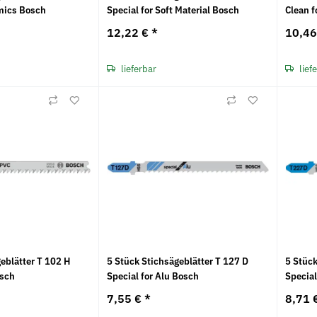
amics Bosch
Special for Soft Material Bosch
Clean f
12,22 €
*
10,4
lieferbar
lief
eblätter T 102 H
5 Stück Stichsägeblätter T 127 D
5 Stück
osch
Special for Alu Bosch
Special
7,55 €
*
8,71 