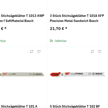
k Stichsägeblätter T 1013 AWP
3 Stück Stichsägeblätter T 1018 AFP
on f SoftMaterial Bosch
Precision Metal-Sandwich Bosch
2 €
*
21,70 €
*
erbar
lieferbar
 Stichsägeblätter T 101 A
5 Stück Stichsägeblätter T 102 BF