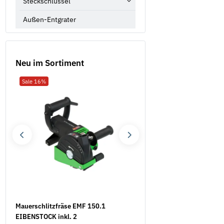
Steckschlüssel
Außen-Entgrater
Neu im Sortiment
Sale 16%
Neu
Mauerschlitzfräse EMF 150.1
Federscheiben Form B D
EIBENSTOCK inkl. 2
verzinkt