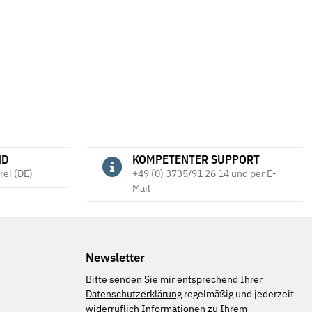
D
*
2,19 €
*
ab
6
ND
KOMPETENTER SUPPORT
rei (DE)
+49 (0) 3735/91 26 14 und per E-
Mail
Newsletter
Bitte senden Sie mir entsprechend Ihrer
Datenschutzerklärung
regelmäßig und jederzeit
widerruflich Informationen zu Ihrem