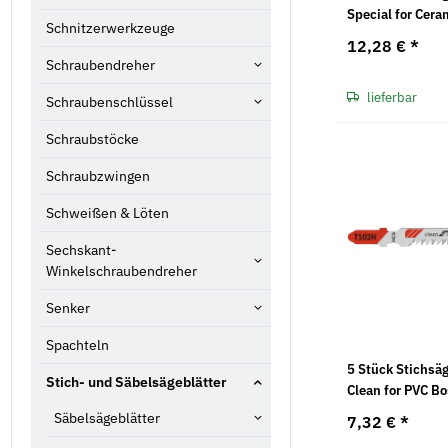
Special for Cer
Schnitzerwerkzeuge
12,28 €
*
Schraubendreher
lieferbar
Schraubenschlüssel
Schraubstöcke
Schraubzwingen
Schweißen & Löten
Sechskant-
Winkelschraubendreher
Senker
Spachteln
5 Stück Stichsäg
Stich- und Säbelsägeblätter
Clean for PVC B
Säbelsägeblätter
7,32 €
*