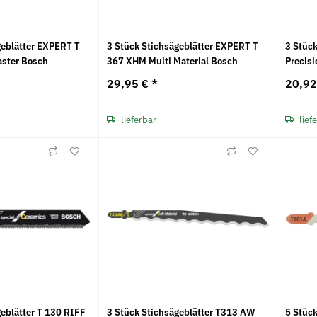
geblätter EXPERT T
3 Stück Stichsägeblätter EXPERT T
3 Stüc
aster Bosch
367 XHM Multi Material Bosch
Precisi
29,95 €
*
20,9
lieferbar
lief
geblätter T 130 RIFF
3 Stück Stichsägeblätter T313 AW
5 Stück