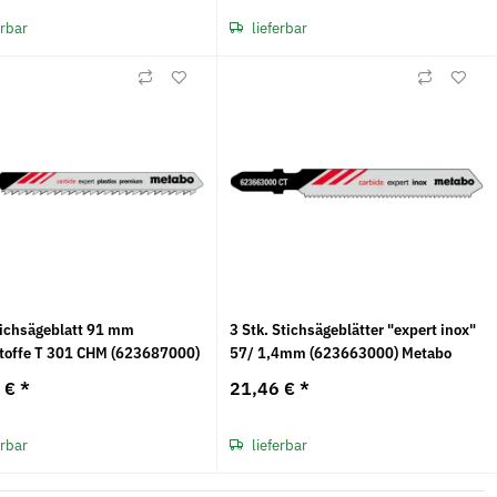
erbar
lieferbar
tichsägeblatt 91 mm
3 Stk. Stichsägeblätter "expert inox"
toffe T 301 CHM (623687000)
57/ 1,4mm (623663000) Metabo
7 €
*
21,46 €
*
erbar
lieferbar