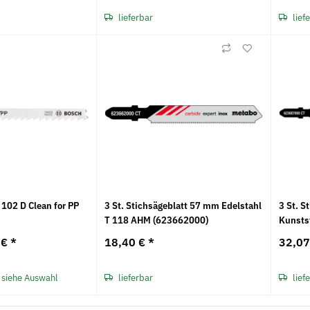
lieferbar
lief
 102 D Clean for PP
3 St. Stichsägeblatt 57 mm Edelstahl
3 St. S
T 118 AHM (623662000)
Kunsts
 €
*
18,40 €
*
32,0
 siehe Auswahl
lieferbar
lief