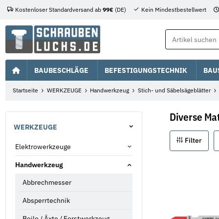
Kostenloser Standardversand ab
99€
(DE)
Kein Mindestbestellwert
BAUBESCHLÄGE
BEFESTIGUNGSTECHNIK
BAU
Startseite
WERKZEUGE
Handwerkzeug
Stich- und Säbelsägeblätter
Diverse Mat
WERKZEUGE
Filter
Elektrowerkzeuge
Handwerkzeug
Abbrechmesser
Absperrtechnik
Beile / Äxte / Forstwerkzeug