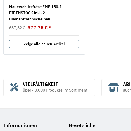
Mauerschlitzfräse EMF 150.1
Federscheiben Form B D
EIBENSTOCK inkl. 2
verzinkt
Diamanttrennscheiben
5,69 €
*
ab
577,75 €
*
687,82 €
Zeige alle neuen Artikel
VIELFÄLTIGKEIT
ABH
über 40.000 Produkte im Sortiment
auc
Informationen
Gesetzliche