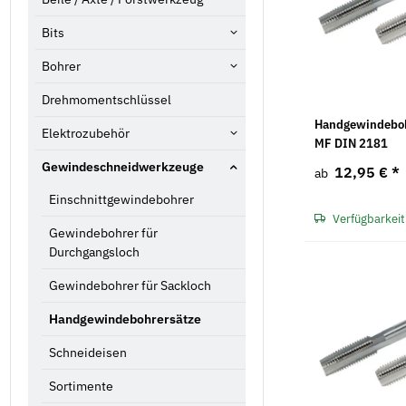
Bits
Bohrer
Drehmomentschlüssel
Handgewindeboh
Elektrozubehör
MF DIN 2181
Gewindeschneidwerkzeuge
12,95 €
*
ab
Einschnittgewindebohrer
Verfügbarkeit
Gewindebohrer für
Durchgangsloch
Gewindebohrer für Sackloch
Handgewindebohrersätze
Schneideisen
Sortimente