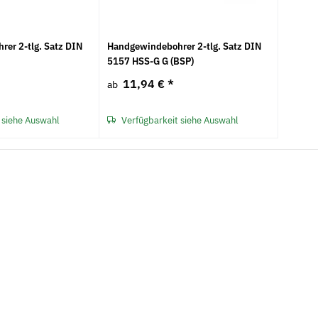
er 2-tlg. Satz DIN
Handgewindebohrer 2-tlg. Satz DIN
5157 HSS-G G (BSP)
11,94 €
*
ab
 siehe Auswahl
Verfügbarkeit siehe Auswahl