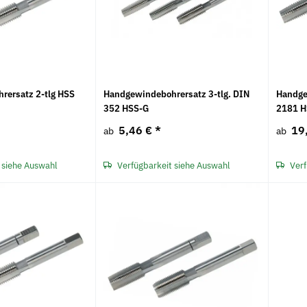
rersatz 2-tlg HSS
Handgewindebohrersatz 3-tlg. DIN
Handge
352 HSS-G
2181 H
5,46 €
*
19
ab
ab
 siehe Auswahl
Verfügbarkeit siehe Auswahl
Verf