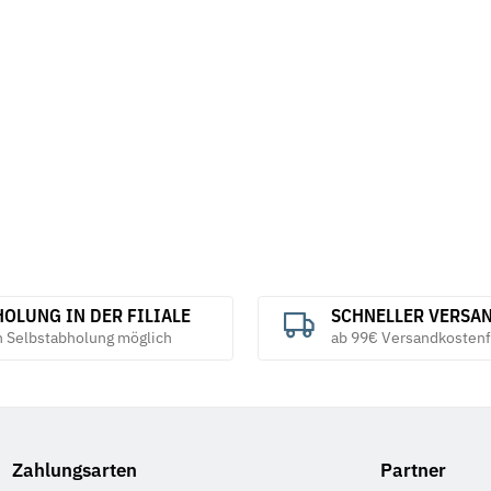
IN 137 mech.
Federscheiben Form A DIN 137 mech.
Federringe DI
verzinkt
4,49 €
ab
3,45 €
*
ab
OLUNG IN DER FILIALE
SCHNELLER VERSA
h Selbstabholung möglich
ab 99€ Versandkostenf
Zahlungsarten
Partner