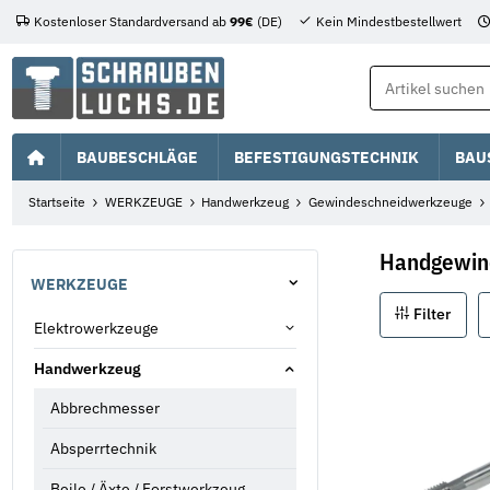
Kostenloser Standardversand ab
99€
(DE)
Kein Mindestbestellwert
BAUBESCHLÄGE
BEFESTIGUNGSTECHNIK
BAU
Startseite
WERKZEUGE
Handwerkzeug
Gewindeschneidwerkzeuge
Handgewin
WERKZEUGE
Filter
Elektrowerkzeuge
Handwerkzeug
Abbrechmesser
Absperrtechnik
Beile / Äxte / Forstwerkzeug