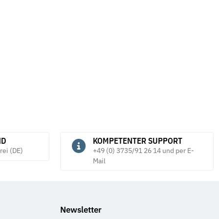
N 7980 galv. verzinkt
Sicherungsmuttern DIN 7967 galv.
M
verzinkt
E
*
D
28,08 € -
59,44 €
*
6
ND
KOMPETENTER SUPPORT
rei (DE)
+49 (0) 3735/91 26 14 und per E-
Mail
Newsletter