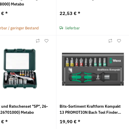
8000) Metabo
0 €
*
22,53 €
*
erbar / geringer Bestand
lieferbar
x und Ratschenset "SP", 26-
Bits-Sortiment Kraftform Kompakt
 (626701000) Metabo
13 PROMOTION Bach Tool Finder
Wera
0 €
*
19,90 €
*