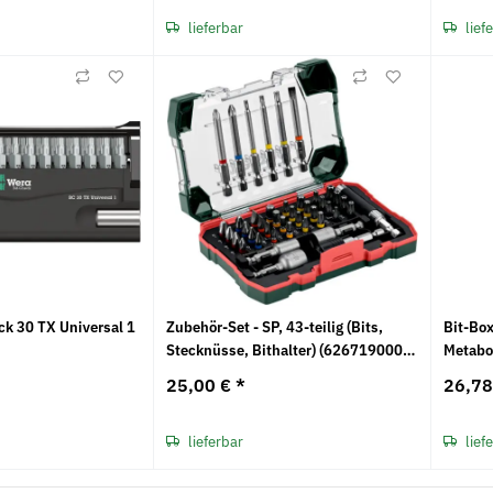
lieferbar
lief
ck 30 TX Universal 1
Zubehör-Set - SP, 43-teilig (Bits,
Bit-Box
Stecknüsse, Bithalter) (626719000)
Metab
Metabo
25,00 €
*
26,7
lieferbar
lief