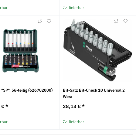
erbar
lieferbar
 "SP", 56-teilig (626702000)
Bit-Satz Bit-Check 10 Universal 2
o
Wera
8 €
*
28,13 €
*
erbar
lieferbar