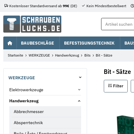
Kostenloser Standardversand ab
99€
(DE)
Kein Mindestbestellwert
BAUBESCHLÄGE
BEFESTIGUNGSTECHNIK
BAU
Startseite
WERKZEUGE
Handwerkzeug
Bits
Bit - Sätze
Bit - Sätze
WERKZEUGE
Filter
Elektrowerkzeuge
Handwerkzeug
Abbrechmesser
Absperrtechnik
Beile / Äxte / Forstwerkzeug