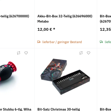
-teilig (626700000)
Akku-Bit-Box 32-Teilig (626696000)
Bit-Box
Metabo
(62670
12,00 €
*
12,3
lieferbar / geringer Bestand
lief
er Stubby 6-tlg. Wiha
Bit-Satz Christmas 30-teilig
Bit-Box