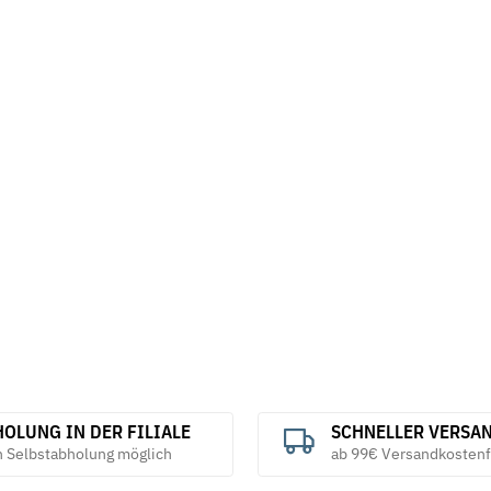
nkt leichte
Federscheiben Form B DIN 137 mech.
Federringe F
verzinkt
verzinkt
5,69 €
*
6,38 €
ab
ab
OLUNG IN DER FILIALE
SCHNELLER VERSA
h Selbstabholung möglich
ab 99€ Versandkostenf