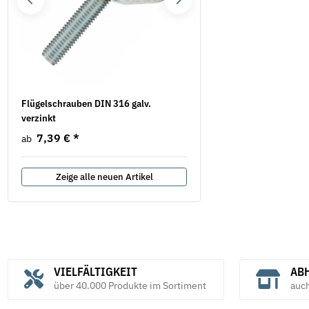
Flügelschrauben DIN 316 galv.
Flügelmuttern Stahl verzi
verzinkt
Ausführung
7,39 €
*
5,22 €
*
ab
ab
Zeige alle neuen Artikel
VIELFÄLTIGKEIT
ABH
über 40.000 Produkte im Sortiment
auc