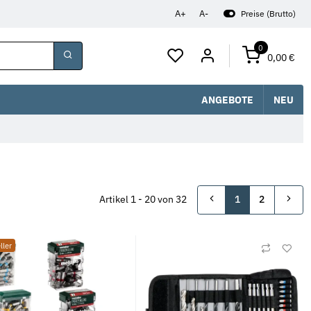
A+
A-
Preise (Brutto)
0
0,00 €
ANGEBOTE
NEU
Artikel 1 - 20 von 32
1
2
ller