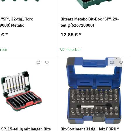
 "SP", 32-tlg., Torx
Bitsatz Metabo Bit-Box "SP", 29-
9000) Metabo
teilig (626710000)
5 €
*
12,85 €
*
erbar
lieferbar
 SP, 15-teilig mit langen Bits
Bit-Sortiment 31tlg. Holz FORUM