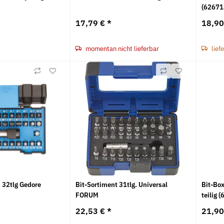
(62671
17,79 €
*
18,9
momentan nicht lieferbar
lief
d 32tlg Gedore
Bit-Sortiment 31tlg. Universal
Bit-Bo
FORUM
teilig
22,53 €
*
21,9