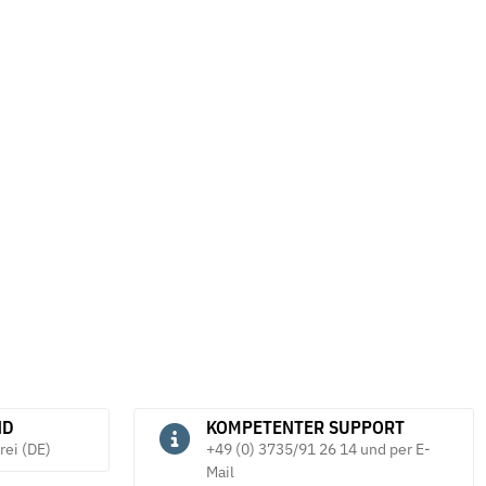
orm A DIN 128 mech.
Sicherungsmuttern DIN 7967 galv.
F
verzinkt
v
*
28,08 € -
59,44 €
*
ND
KOMPETENTER SUPPORT
rei (DE)
+49 (0) 3735/91 26 14 und per E-
Mail