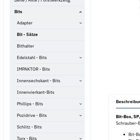
Beile / Äxte / Forstwerkzeug
Bits
Adapter
Bit - Sätze
Bithalter
Edelstahl - Bits
IMPAKTOR - Bits
Innensechskant - Bits
Innenvierkant-Bits
weitere Registe
Beschreibu
Phillips - Bits
Pozidrive - Bits
Bit-Box, SP
Schrauber-B
Schlitz - Bits
Bit-B
Torx - Bits