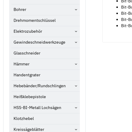
Bit-B
Bit-B
Bohrer
Bit-B
Bit-B
Drehmomentschlüssel
Bit-B
Elektrozubehör
Gewindeschneidwerkzeuge
Glasschneider
Hämmer
Handentgrater
Hebebänder/Rundschlingen
Heißklebepistole
HSS-BI-Metall Lochsägen
Klotzhebel
Kreissägeblätter