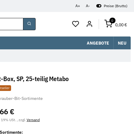
A+
A-
Preise (Brutto)
0
0,00 €
ANGEBOTE
NEU
t-Box, SP, 25-teilig Metabo
tseller
rauber-Bit-Sortimente
,66 €
. 19% USt. , zzgl.
Versand
 Sortimente: