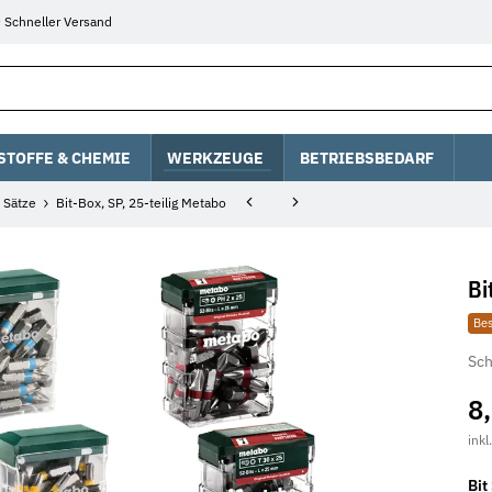
Schneller Versand
STOFFE & CHEMIE
WERKZEUGE
BETRIEBSBEDARF
- Sätze
Bit-Box, SP, 25-teilig Metabo
Bi
Bes
Sch
8
inkl
Bit