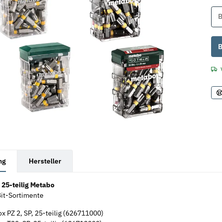
B
x
B
rkarten anzeigen
ng
Hersteller
, 25-teilig Metabo
it-Sortimente
ox PZ 2, SP, 25-teilig (626711000)