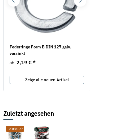
.
Federringe Form B DIN 127 galv.
Federringe Form A DIN 1
verzinkt
verzinkt
2,19 €
*
6,38 €
*
ab
ab
Zeige alle neuen Artikel
Zuletzt angesehen
Bestseller