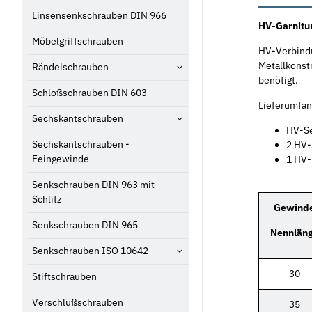
Linsensenkschrauben DIN 966
HV-Garnitur
Möbelgriffschrauben
HV-Verbindu
Metallkonst
Rändelschrauben
benötigt.
Schloßschrauben DIN 603
Lieferumfan
Sechskantschrauben
HV-Se
Sechskantschrauben -
2 HV-
Feingewinde
1 HV-
Senkschrauben DIN 963 mit
Schlitz
Gewind
Senkschrauben DIN 965
Nennlän
Senkschrauben ISO 10642
30
Stiftschrauben
Verschlußschrauben
35