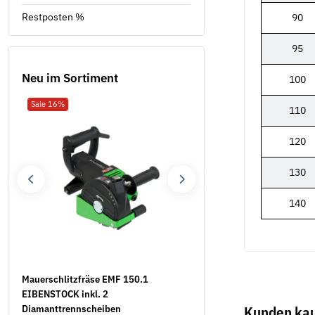
Restposten %
90
95
Neu im Sortiment
100
Sale 16%
Neu
110
120
130
140
Mauerschlitzfräse EMF 150.1
Sturmhaken mit Ösen ver
EIBENSTOCK inkl. 2
0,63 €
*
ab
Diamanttrennscheiben
Kunden kau