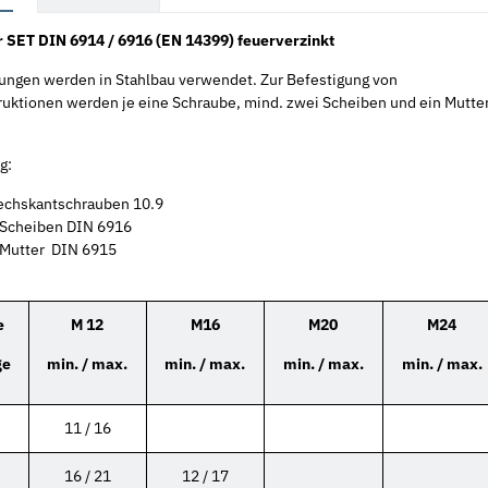
 SET DIN 6914 / 6916 (EN 14399) feuerverzinkt
ngen werden in Stahlbau verwendet. Zur Befestigung von
ruktionen werden je eine Schraube, mind. zwei Scheiben und ein Mutte
g:
chskantschrauben 10.9
Scheiben DIN 6916
Mutter DIN 6915
e
M 12
M16
M20
M24
ge
min. / max.
min. / max.
min. / max.
min. / max.
11 / 16
16 / 21
12 / 17