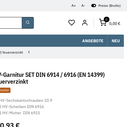
A+
A-
Preise (Brutto)
0
0,00 €
ANGEBOTE
NEU
) feuerverzinkt
-Garnitur SET DIN 6914 / 6916 (EN 14399)
uerverzinkt
tseller
HV-Sechskantschrauben 10.9
2 HV-Scheiben DIN 6916
1 HV-Mutter DIN 6915
0,93 €