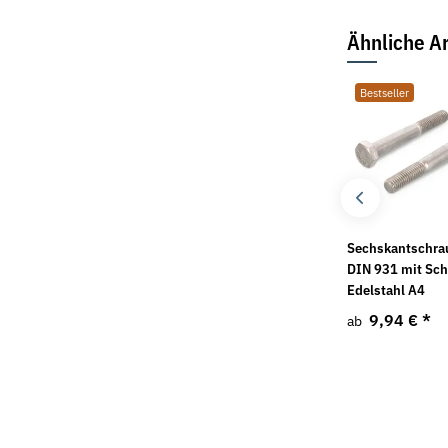
Ähnliche Ar
Bestseller
Bestseller
Sechskantschraube
Rundstahlbügel ETR
Sechskantschra
DIN 931 A2
verzinkt Fischer
DIN 931 mit Sch
Edelstahl A4
0,26 €
*
4,14 €
*
ab
ab
9,94 €
*
ab