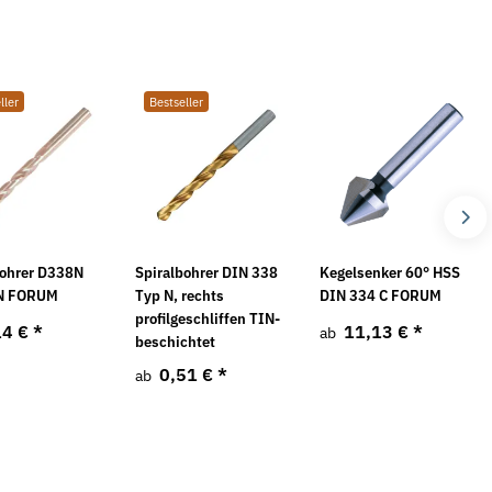
ller
Bestseller
bohrer D338N
Spiralbohrer DIN 338
Kegelsenker 60° HSS
iN FORUM
Typ N, rechts
DIN 334 C FORUM
profilgeschliffen TIN-
14 €
*
11,13 €
*
ab
beschichtet
0,51 €
*
ab