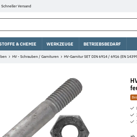
Schneller Versand
STOFFE & CHEMIE
WERKZEUGE
BETRIEBSBEDARF
uben
HV - Schrauben / Garnituren
HV-Garnitur SET DIN 6914 / 6916 (EN 14399
HV
fe
Bes
ab