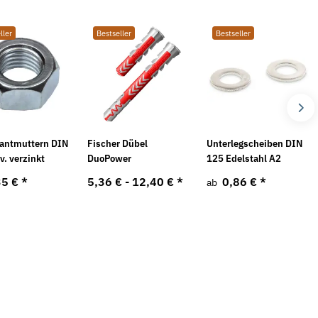
6
ller
Bestseller
Bestseller
antmuttern DIN
Fischer Dübel
Unterlegscheiben DIN
v. verzinkt
DuoPower
125 Edelstahl A2
35 €
*
5,36 € -
12,40 €
*
0,86 €
*
ab