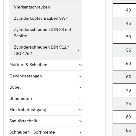
Vierkantschrauben
40
Zylinderkopfschrauben SW 4
45
Zylinderschrauben DIN 84 mit
Schlitz
50
Zylinderschrauben DIN 912 /
55
ISO 4762
60
Muttern & Scheiben
Gewindestangen
65
Dübel
70
Blindnieten
75
Elektrobefestigung
80
Sanitärtechnik
85
Schrauben - Sortimente