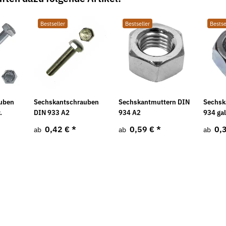
ab
Bestseller
Bestseller
Bestse
uben
Sechskantschrauben
Sechskantmuttern DIN
Sechsk
.
DIN 933 A2
934 A2
934 gal
0,42 €
*
0,59 €
*
0,
ab
ab
ab