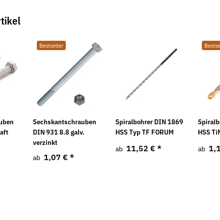
tikel
Bestseller
Bestse
uben
Sechskantschrauben
Spiralbohrer DIN 1869
Spiral
aft
DIN 931 8.8 galv.
HSS Typ TF FORUM
HSS T
verzinkt
11,52 €
*
1,
ab
ab
1,07 €
*
ab