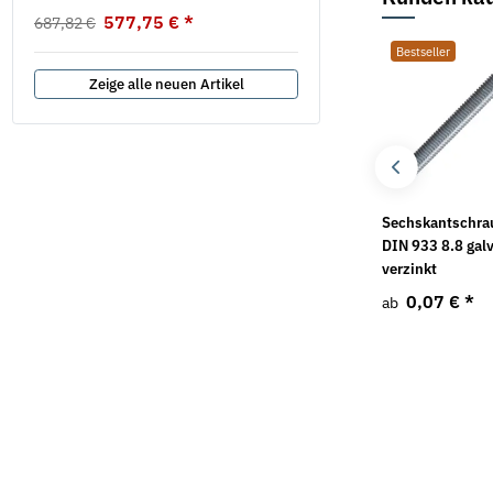
577,75 €
*
687,82 €
Bestseller
Bestseller
Bestseller
Zeige alle neuen Artikel
Gewindestange DIN
HV-Scheiben DIN 6916
Sechskantschra
976 8.8 galv. verzinkt
TZN
DIN 933 8.8 galv
1m
verzinkt
0,10 €
*
ab
1,06 €
*
0,07 €
*
ab
ab