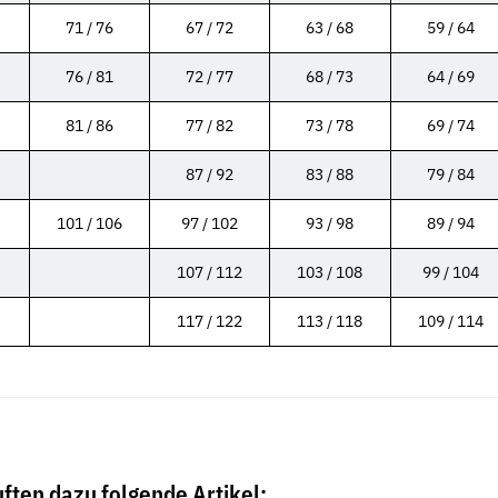
71 / 76
67 / 72
63 / 68
59 / 64
76 / 81
72 / 77
68 / 73
64 / 69
81 / 86
77 / 82
73 / 78
69 / 74
Neu
Neu
87 / 92
83 / 88
79 / 84
101 / 106
97 / 102
93 / 98
89 / 94
107 / 112
103 / 108
99 / 104
117 / 122
113 / 118
109 / 114
zinkt Art.54
Schnellbauschrauben Feingewinde
Flügelmuttern
Ausführung
5,91 €
*
ab
ften dazu folgende Artikel:
5,22 €