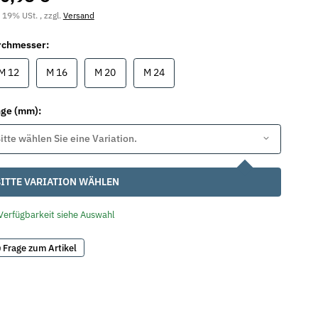
. 19% USt. , zzgl.
Versand
rchmesser:
M 12
M 16
M 20
M 24
M 12
M 16
M 20
M 24
nge (mm):
itte wählen Sie eine Variation.
ITTE VARIATION WÄHLEN
Verfügbarkeit siehe Auswahl
Frage zum Artikel