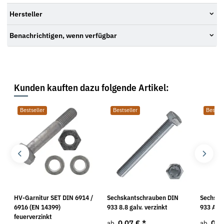
Hersteller
Benachrichtigen, wenn verfügbar
Kunden kauften dazu folgende Artikel:
Bestseller
Bestseller
Bestsel
HV-Garnitur SET DIN 6914 /
Sechskantschrauben DIN
Sechska
6916 (EN 14399)
933 8.8 galv. verzinkt
933 A2
feuerverzinkt
0,07 €
*
0,4
ab
ab