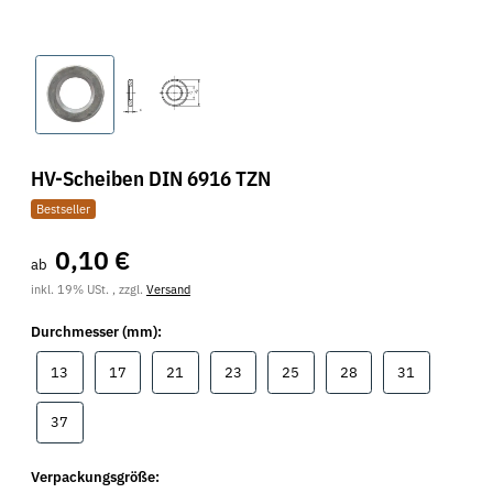
HV-Scheiben DIN 6916 TZN
Bestseller
0,10 €
ab
inkl. 19% USt. , zzgl.
Versand
Durchmesser (mm):
13
17
21
23
25
28
31
13
17
21
23
25
28
31
37
37
Verpackungsgröße: