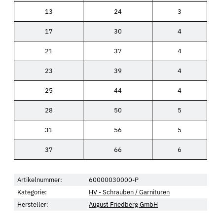
13
24
3
17
30
4
21
37
4
23
39
4
25
44
4
28
50
5
31
56
5
37
66
6
Artikelnummer:
60000030000-P
Kategorie:
HV - Schrauben / Garnituren
Hersteller:
August Friedberg GmbH