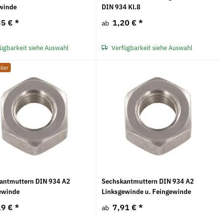
winde
DIN 934 Kl.8
35 €
*
1,20 €
*
ab
ügbarkeit siehe Auswahl
Verfügbarkeit siehe Auswahl
ller
antmuttern DIN 934 A2
Sechskantmuttern DIN 934 A2
ewinde
Linksgewinde u. Feingewinde
19 €
*
7,91 €
*
ab