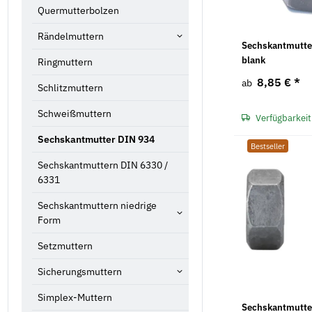
Quermutterbolzen
Rändelmuttern
Sechskantmutter
blank
Ringmuttern
8,85 €
*
ab
Schlitzmuttern
Schweißmuttern
Verfügbarkeit
Sechskantmutter DIN 934
Bestseller
Sechskantmuttern DIN 6330 /
6331
Sechskantmuttern niedrige
Form
Setzmuttern
Sicherungsmuttern
Simplex-Muttern
Sechskantmutte