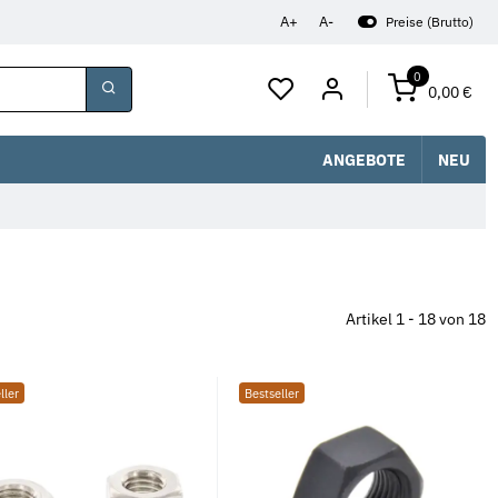
A+
A-
Preise (Brutto)
0
0,00 €
ANGEBOTE
NEU
Artikel 1 - 18 von 18
ller
Bestseller