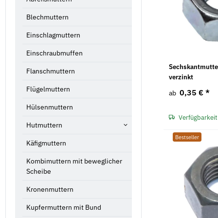
Blechmuttern
Einschlagmuttern
Einschraubmuffen
Sechskantmutter
Flanschmuttern
verzinkt
Flügelmuttern
0,35 €
*
ab
Hülsenmuttern
Verfügbarkeit
Hutmuttern
Bestseller
Käfigmuttern
Kombimuttern mit beweglicher
Scheibe
Kronenmuttern
Kupfermuttern mit Bund