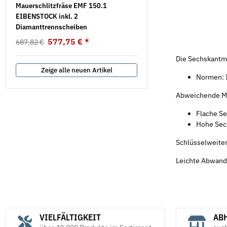
Mauerschlitzfräse EMF 150.1
Spannschlossmutter DIN 
EIBENSTOCK inkl. 2
verzinkt
Diamanttrennscheiben
2,05 €
*
ab
577,75 €
*
687,82 €
Die Sechskantmu
Zeige alle neuen Artikel
Normen: I
Abweichende M
Flache Se
Hohe Sec
Schlüsselweite
Leichte Abwandl
VIELFÄLTIGKEIT
ABH