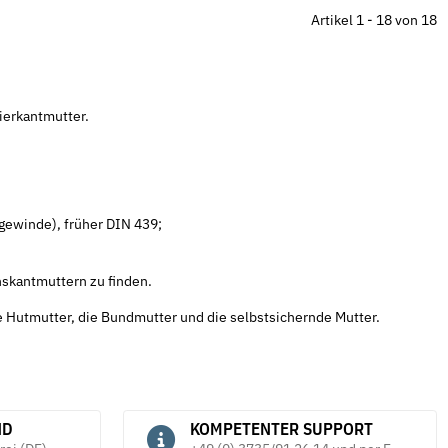
en Form A DIN 137 mech.
Federringe Form B DIN 127 galv.
M
Artikel 1 - 18 von 18
verzinkt
E
D
*
2,19 €
*
ab
6
ierkantmutter.
gewinde), früher DIN 439;
skantmuttern zu finden.
 Hutmutter, die Bundmutter und die selbstsichernde Mutter.
ND
KOMPETENTER SUPPORT