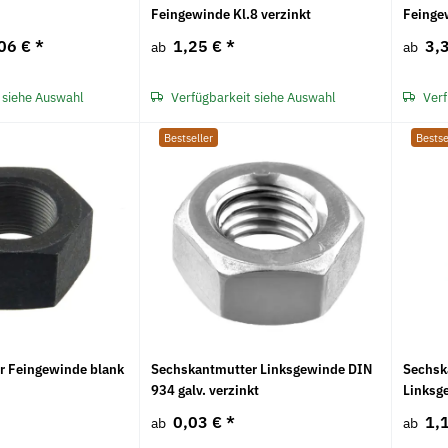
Feingewinde Kl.8 verzinkt
Feinge
06 €
*
1,25 €
*
3,
ab
ab
 siehe Auswahl
Verfügbarkeit siehe Auswahl
Verf
Bestseller
Bestse
r Feingewinde blank
Sechskantmutter Linksgewinde DIN
Sechsk
934 galv. verzinkt
Linksg
0,03 €
*
1,
ab
ab