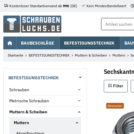
Kostenloser Standardversand ab
99€
(DE)
Kein Mindestbestellwert
BAUBESCHLÄGE
BEFESTIGUNGSTECHNIK
BAU
Startseite
BEFESTIGUNGSTECHNIK
Muttern & Scheiben
Muttern
S
Sechskantm
BEFESTIGUNGSTECHNIK
Filter
Schrauben
Metrische Schrauben
Bestseller
Muttern & Scheiben
Muttern
Abreißmuttern