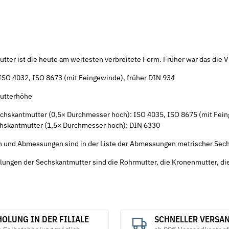
1480 galv.
Unterlegscheiben DIN 433 galv.
Federscheib
verzinkt
verzinkt
3,84 €
*
3,45 €
ab
ab
tter ist die heute am weitesten verbreitete Form. Früher war das die V
SO 4032, ISO 8673 (mit Feingewinde), früher DIN 934
utterhöhe
chskantmutter (0,5× Durchmesser hoch): ISO 4035, ISO 8675 (mit Fein
hskantmutter (1,5× Durchmesser hoch): DIN 6330
n und Abmessungen sind in der Liste der Abmessungen metrischer Sech
ungen der Sechskantmutter sind die Rohrmutter, die Kronenmutter, die
OLUNG IN DER FILIALE
SCHNELLER VERSA