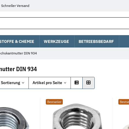
Schneller Versand
STOFFE & CHEMIE
WERKZEUGE
BETRIEBSBEDARF
echskantmutter DIN 934
utter DIN 934
Sortierung
Artikel pro Seite
Bestseller
Bestse