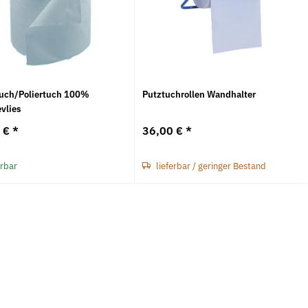
uch/Poliertuch 100%
Putztuchrollen Wandhalter
vlies
0 €
*
36,00 €
*
erbar
lieferbar / geringer Bestand
Neu