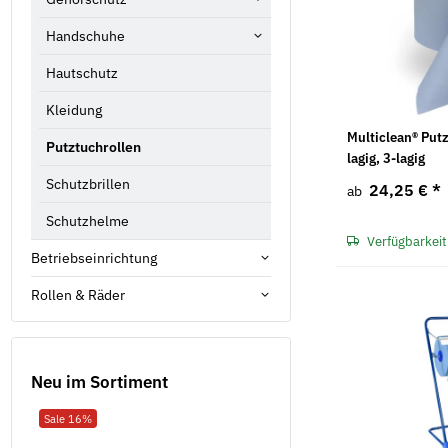
Handschuhe
Hautschutz
Kleidung
Multiclean® Putz
Putztuchrollen
lagig, 3-lagig
Schutzbrillen
24,25 €
*
ab
Schutzhelme
Verfügbarkeit
Betriebseinrichtung
Rollen & Räder
Neu im Sortiment
Sale 16%
Neu