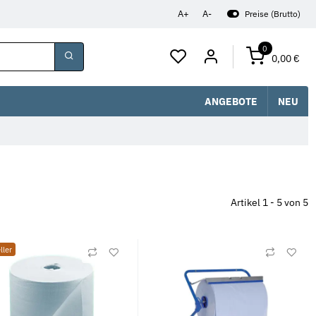
A+
A-
Preise (Brutto)
0
0,00 €
ANGEBOTE
NEU
Artikel 1 - 5 von 5
ller