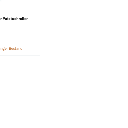
r Putztuchrollen
ringer Bestand
nkt leichte
Federscheiben Form B DIN 137 mech.
Federringe DI
verzinkt
4,49 €
ab
5,69 €
*
ab