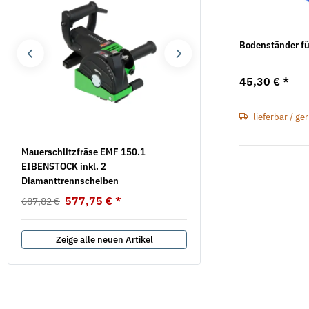
Bodenständer fü
45,30 €
*
lieferbar / ge
Mauerschlitzfräse EMF 150.1
Flügelmuttern Stahl verzi
EIBENSTOCK inkl. 2
Ausführung
Diamanttrennscheiben
5,22 €
*
ab
577,75 €
*
687,82 €
Zeige alle neuen Artikel