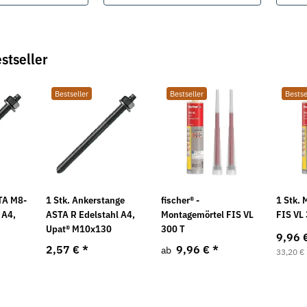
stseller
Bestseller
Bestseller
Bestse
TA M8-
1 Stk. Ankerstange
fischer® -
1 Stk.
Neu
Neu
 A4,
ASTA R Edelstahl A4,
Montagemörtel FIS VL
FIS VL
Upat® M10x130
300 T
9,96 
2,57 €
*
9,96 €
*
ab
33,20 € 