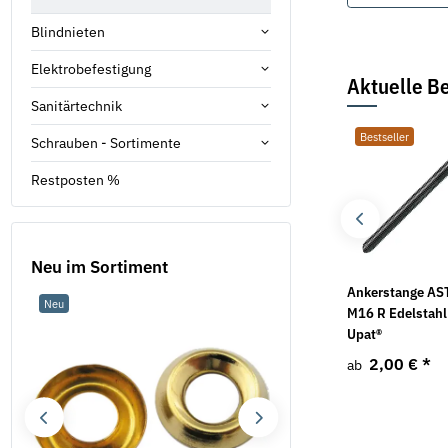
Blindnieten
Elektrobefestigung
Aktuelle Be
Sanitärtechnik
Bestseller
Bestseller
Bestseller
Schrauben - Sortimente
Restposten %
Neu im Sortiment
Siebhülse UPM-SH
1 Stück Fischer
Ankerstange AS
Neu
Neu
UPAT
Siebhülse FIS H 12x85
M16 R Edelstahl
K
Upat®
0,44 €
*
ab
1,03 €
*
2,00 €
*
ab