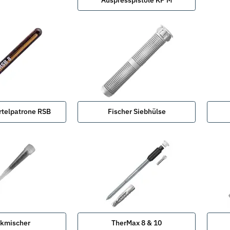
rtelpatrone RSB
Fischer Siebhülse
ikmischer
TherMax 8 & 10