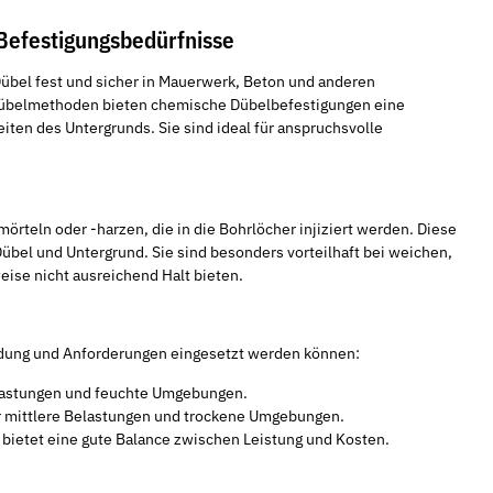
 Befestigungsbedürfnisse
übel fest und sicher in Mauerwerk, Beton und anderen
Dübelmethoden bieten chemische Dübelbefestigungen eine
BOPP 50 mm x 66 m, leise
Schnellbauschrauben Feingewinde
R
ten des Untergrunds. Sie sind ideal für anspruchsvolle
5,91 €
*
9
ab
örteln oder -harzen, die in die Bohrlöcher injiziert werden. Diese
übel und Untergrund. Sie sind besonders vorteilhaft bei weichen,
se nicht ausreichend Halt bieten.
ndung und Anforderungen eingesetzt werden können:
elastungen und feuchte Umgebungen.
ür mittlere Belastungen und trockene Umgebungen.
 bietet eine gute Balance zwischen Leistung und Kosten.