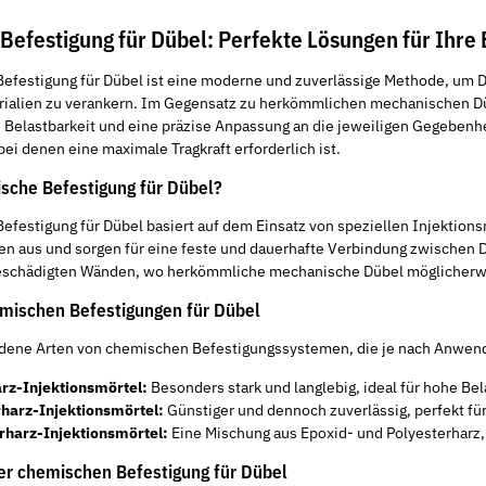
Befestigung für Dübel: Perfekte Lösungen für Ihre
efestigung für Dübel ist eine moderne und zuverlässige Methode, um D
rialien zu verankern. Im Gegensatz zu herkömmlichen mechanischen 
chrauben
Hochleistungs-Schneidfett opta®
Klebeband - 
Belastbarkeit und eine präzise Anpassung an die jeweiligen Gegebenhei
zschlitz A2
Akawax
abrollend
i denen eine maximale Tragkraft erforderlich ist.
9,25 € -
17,74 €
*
1,80 €
*
sche Befestigung für Dübel?
0,03 € pro 1 m
efestigung für Dübel basiert auf dem Einsatz von speziellen Injektionsm
ten aus und sorgen für eine feste und dauerhafte Verbindung zwischen D
eschädigten Wänden, wo herkömmliche mechanische Dübel möglicherwei
mischen Befestigungen für Dübel
iedene Arten von chemischen Befestigungssystemen, die je nach Anwe
rz-Injektionsmörtel:
Besonders stark und langlebig, ideal für hohe B
rharz-Injektionsmörtel:
Günstiger und dennoch zuverlässig, perfekt f
rharz-Injektionsmörtel:
Eine Mischung aus Epoxid- und Polyesterharz,
r chemischen Befestigung für Dübel