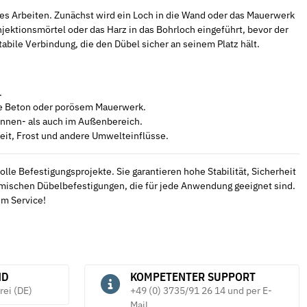
ses Arbeiten. Zunächst wird ein Loch in die Wand oder das Mauerwerk
jektionsmörtel oder das Harz in das Bohrloch eingeführt, bevor der
tabile Verbindung, die den Dübel sicher an seinem Platz hält.
.
ie Beton oder porösem Mauerwerk.
Innen- als auch im Außenbereich.
eit, Frost und andere Umwelteinflüsse.
e Befestigungsprojekte. Sie garantieren hohe Stabilität, Sicherheit
emischen Dübelbefestigungen, die für jede Anwendung geeignet sind.
em Service!
ND
KOMPETENTER SUPPORT
rei (DE)
+49 (0) 3735/91 26 14 und per E-
Mail