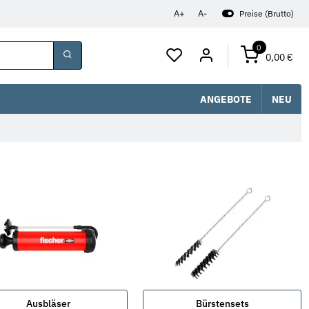
A+
A-
Preise (Brutto)
0
0,00 €
ANGEBOTE
NEU
Ausbläser
Bürstensets