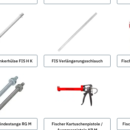
nkerhülse FIS H K
FIS Verlängerungsschlauch
Fisc
indestange RG M
Fischer Kartuschenpistole /
Fis
Auspresspistole KP M