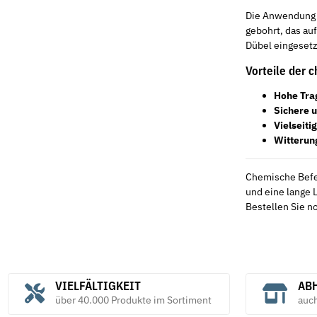
Die Anwendung d
gebohrt, das au
Dübel eingesetzt
Vorteile der 
Hohe Tra
Sichere 
Vielseitig
Witterun
Chemische Befes
und eine lange 
Bestellen Sie no
VIELFÄLTIGKEIT
ABH
über 40.000 Produkte im Sortiment
auc