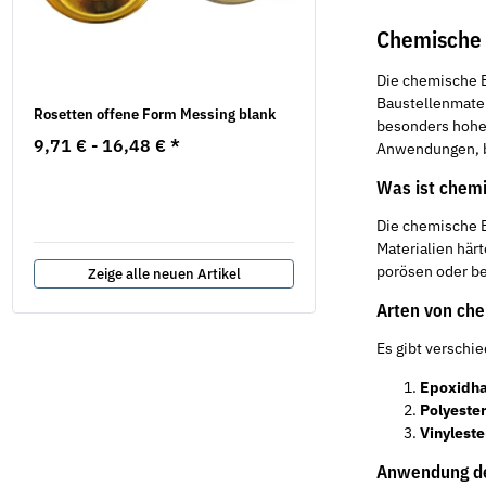
Chemische 
Die chemische B
Baustellenmate
Rosetten offene Form Messing blank
200 Stück Fensterbanks
besonders hohe 
natur Blechgewinde Kreu
9,71 € -
16,48 €
*
Anwendungen, be
3,9 x 25
Was ist chemi
8,54 €
*
0,04 € pro 1 Stück
Die chemische B
Materialien här
porösen oder b
Zeige alle neuen Artikel
Arten von che
Es gibt versch
Epoxidha
Polyeste
Vinyleste
Anwendung de