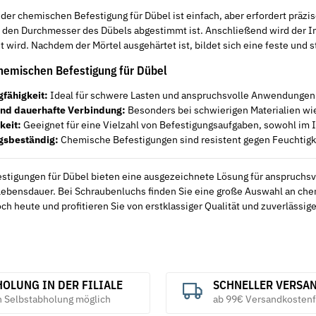
er chemischen Befestigung für Dübel ist einfach, aber erfordert präzi
f den Durchmesser des Dübels abgestimmt ist. Anschließend wird der In
 wird. Nachdem der Mörtel ausgehärtet ist, bildet sich eine feste und s
chemischen Befestigung für Dübel
gfähigkeit:
Ideal für schwere Lasten und anspruchsvolle Anwendungen
und dauerhafte Verbindung:
Besonders bei schwierigen Materialien w
keit:
Geeignet für eine Vielzahl von Befestigungsaufgaben, sowohl im 
gsbeständig:
Chemische Befestigungen sind resistent gegen Feuchtigk
tigungen für Dübel bieten eine ausgezeichnete Lösung für anspruchsvoll
Lebensdauer. Bei Schraubenluchs finden Sie eine große Auswahl an ch
ch heute und profitieren Sie von erstklassiger Qualität und zuverlässig
OLUNG IN DER FILIALE
SCHNELLER VERSA
h Selbstabholung möglich
ab 99€ Versandkostenf