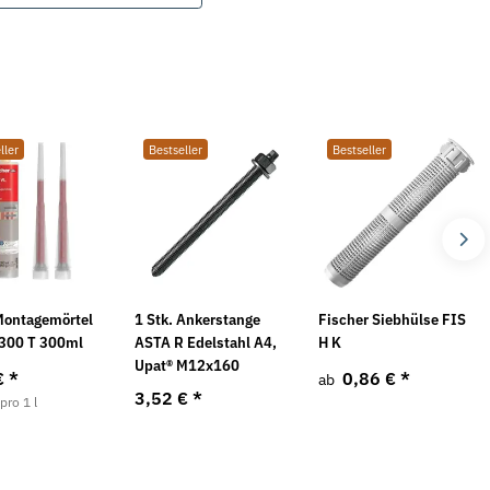
ller
Bestseller
Bestseller
 Montagemörtel
1 Stk. Ankerstange
Fischer Siebhülse FIS
Neu
 300 T 300ml
ASTA R Edelstahl A4,
H K
Upat® M12x160
€
*
0,86 €
*
ab
3,52 €
*
pro 1 l