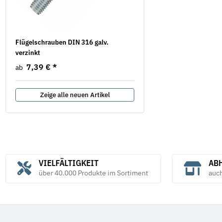
Flügelschrauben DIN 316 galv.
Federringe Form A DIN 1
verzinkt
verzinkt
7,39 €
*
6,38 €
*
ab
ab
Zeige alle neuen Artikel
VIELFÄLTIGKEIT
ABH
über 40.000 Produkte im Sortiment
auc