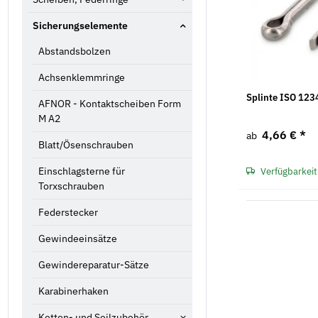
Sicherungselemente
Abstandsbolzen
Achsenklemmringe
Splinte ISO 123
AFNOR - Kontaktscheiben Form
M A2
4,66 €
*
ab
Blatt/Ösenschrauben
Einschlagsterne für
Verfügbarkeit
Torxschrauben
Federstecker
Gewindeeinsätze
Gewindereparatur-Sätze
Karabinerhaken
Ketten- und Seilzubehör