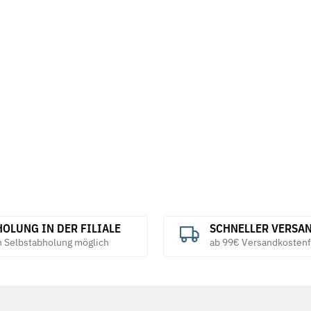
28 mech.
Sicherungsmuttern DIN 7967 galv.
Federscheib
verzinkt
verzinkt
28,08 € -
59,44 €
*
5,69 €
ab
OLUNG IN DER FILIALE
SCHNELLER VERSA
h Selbstabholung möglich
ab 99€ Versandkostenf