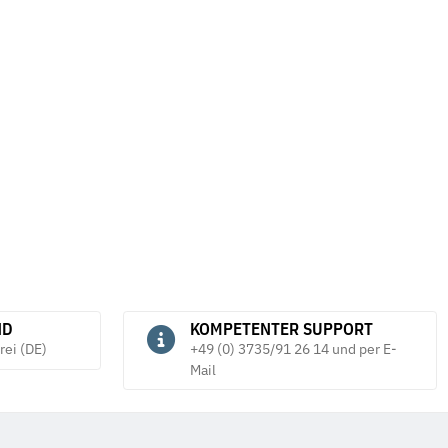
en Form B DIN 137 mech.
Flügelmuttern Stahl verzinkt leichte
F
Ausführung
v
*
5,22 €
*
ab
ND
KOMPETENTER SUPPORT
rei (DE)
+49 (0) 3735/91 26 14 und per E-
Mail