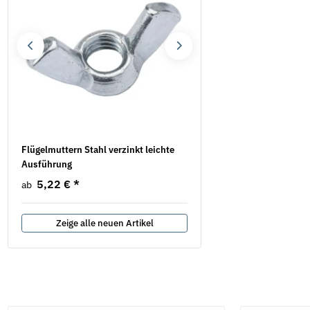
Flügelmuttern Stahl verzinkt leichte
Sicherungsmuttern DIN 7
Ausführung
verzinkt
5,22 €
*
28,08 € -
59,44 €
*
ab
Zeige alle neuen Artikel