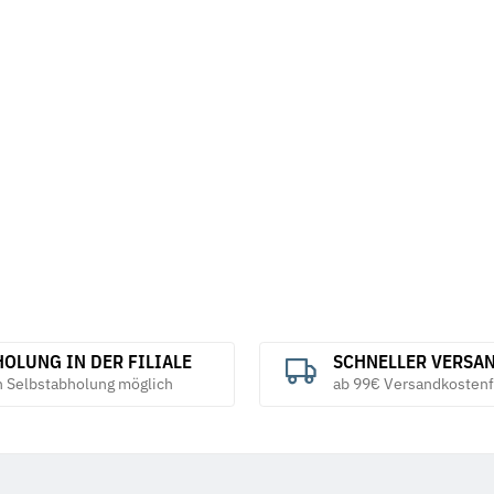
967 galv.
Federringe DIN 7980 galv. verzinkt
Federringe F
verzinkt
4,49 €
*
ab
2,19 €
ab
OLUNG IN DER FILIALE
SCHNELLER VERSA
h Selbstabholung möglich
ab 99€ Versandkostenf