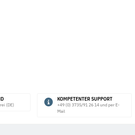
orm B DIN 127 galv.
Schnellbauschrauben Feingewinde
H
A
5,91 €
*
ab
*
9
ND
KOMPETENTER SUPPORT
rei (DE)
+49 (0) 3735/91 26 14 und per E-
Mail