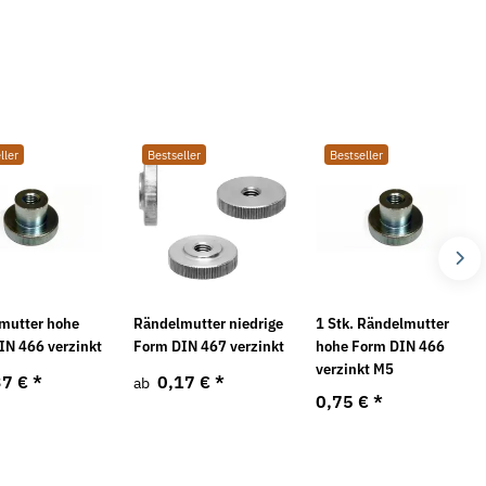
ller
Bestseller
Bestseller
mutter hohe
Rändelmutter niedrige
1 Stk. Rändelmutter
IN 466 verzinkt
Form DIN 467 verzinkt
hohe Form DIN 466
verzinkt M5
37 €
*
0,17 €
*
ab
0,75 €
*