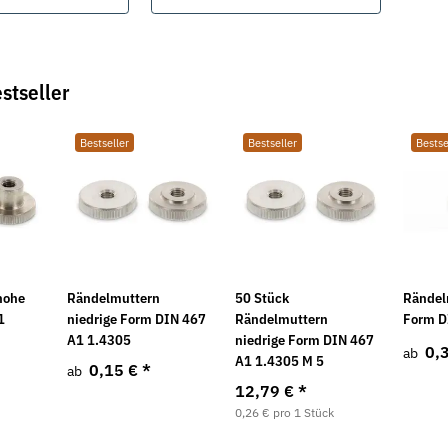
stseller
Bestseller
Bestseller
Bestse
hohe
Rändelmuttern
50 Stück
Rändel
1
niedrige Form DIN 467
Rändelmuttern
Form D
A1 1.4305
niedrige Form DIN 467
0,
ab
A1 1.4305 M 5
0,15 €
*
ab
12,79 €
*
0,26 € pro 1 Stück