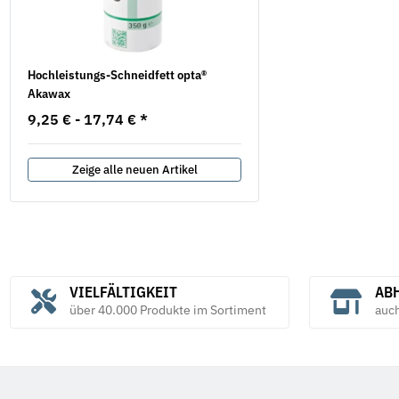
Hochleistungs-Schneidfett opta®
Sicherungsmuttern DIN 7
Akawax
verzinkt
9,25 € -
17,74 €
*
28,08 € -
59,44 €
*
Zeige alle neuen Artikel
VIELFÄLTIGKEIT
ABH
über 40.000 Produkte im Sortiment
auc