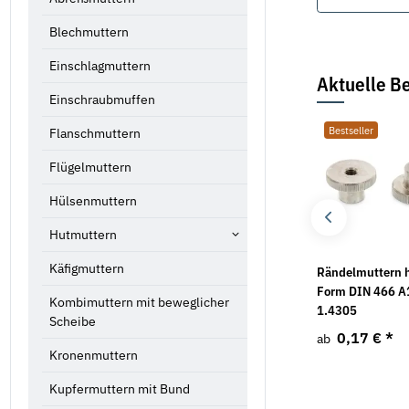
Blechmuttern
Einschlagmuttern
Aktuelle Be
Einschraubmuffen
Bestseller
Bestseller
Bestseller
Flanschmuttern
Flügelmuttern
Hülsenmuttern
Hutmuttern
Käfigmuttern
1 Stk. Rändelmutter
1 Stk. Rändelmutter
Rändelmuttern 
niedrige Form DIN 467
hohe Form DIN 466
Form DIN 466 A
Kombimuttern mit beweglicher
verzinkt M8
verzinkt M10
1.4305
Scheibe
0,96 €
*
2,67 €
*
0,17 €
*
ab
Kronenmuttern
Kupfermuttern mit Bund