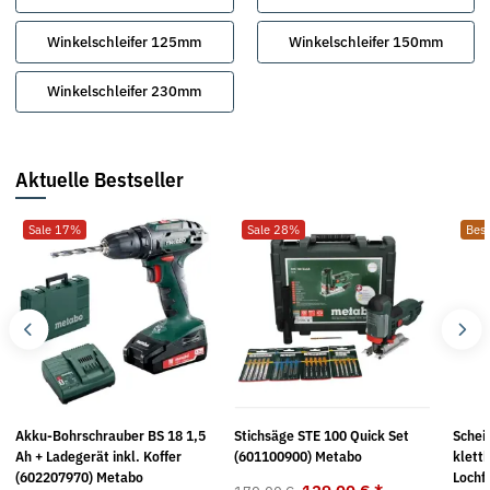
Winkelschleifer 125mm
Winkelschleifer 150mm
Winkelschleifer 230mm
Aktuelle Bestseller
Sale 17%
Sale 28%
Best
Akku-Bohrschrauber BS 18 1,5
Stichsäge STE 100 Quick Set
Schei
Ah + Ladegerät inkl. Koffer
(601100900) Metabo
klett
(602207970) Metabo
Lochf