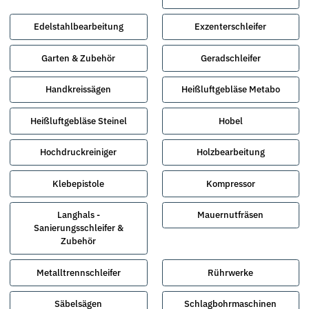
Edelstahlbearbeitung
Exzenterschleifer
Garten & Zubehör
Geradschleifer
Handkreissägen
Heißluftgebläse Metabo
Heißluftgebläse Steinel
Hobel
Hochdruckreiniger
Holzbearbeitung
Klebepistole
Kompressor
Langhals -
Mauernutfräsen
Sanierungsschleifer &
Zubehör
Metalltrennschleifer
Rührwerke
Säbelsägen
Schlagbohrmaschinen