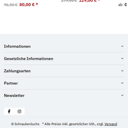
129,00 €
*
179,00 €
80,00 €
*
0
96,50 €
ab
Informationen
Gesetzliche Informationen
Zahlungsarten
Partner
Newsletter
© Schraubenluchs
* Alle Preise inkl. gesetzlicher USt., zzgl.
Versand