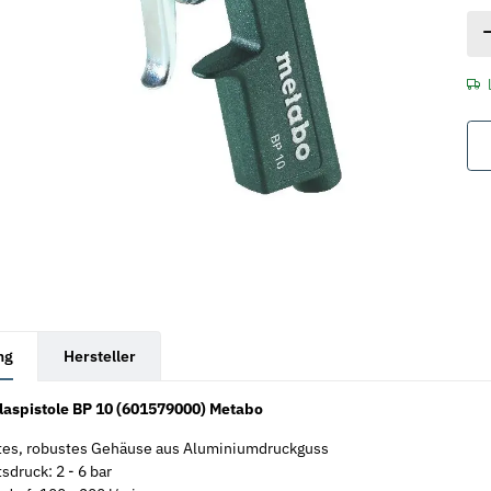
rkarten anzeigen
ng
Hersteller
laspistole BP 10 (601579000) Metabo
tes, robustes Gehäuse aus Aluminiumdruckguss
sdruck: 2 - 6 bar