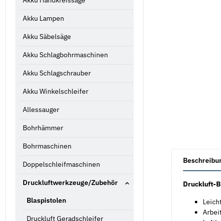
Akku Handkreissäge
Akku Lampen
Akku Säbelsäge
Akku Schlagbohrmaschinen
Akku Schlagschrauber
Akku Winkelschleifer
Allessauger
Bohrhämmer
Bohrmaschinen
weitere Registe
Beschreibu
Doppelschleifmaschinen
Druckluftwerkzeuge/Zubehör
Druckluft-B
Blaspistolen
Leich
Arbeit
Druckluft Geradschleifer