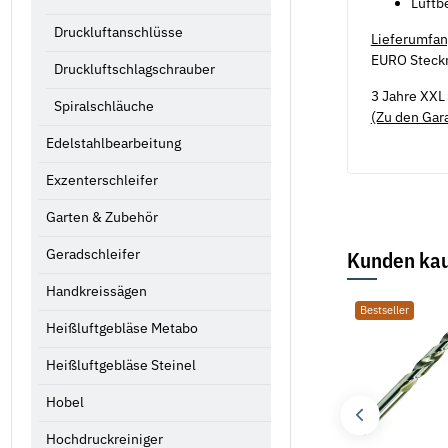
Luftb
Druckluftanschlüsse
Lieferumfan
EURO Steckn
Druckluftschlagschrauber
3 Jahre XXL
Spiralschläuche
(Zu den Gar
Edelstahlbearbeitung
Exzenterschleifer
Garten & Zubehör
Geradschleifer
Kunden kau
Handkreissägen
Bestseller
Neu
Bestseller
Heißluftgebläse Metabo
Heißluftgebläse Steinel
Hobel
Hochdruckreiniger