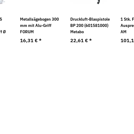
85
Metallsägebogen 300
Druckluft-Blaspistole
1 Stk. 
mm mit Alu-Griff
BP 200 (601581000)
Auspre
f Ø
FORUM
Metabo
AM
16,31 €
*
22,61 €
*
101,
Neu
Neu
7 galv.
Flügelmuttern Stahl verzinkt leichte
Federringe F
Ausführung
verzinkt