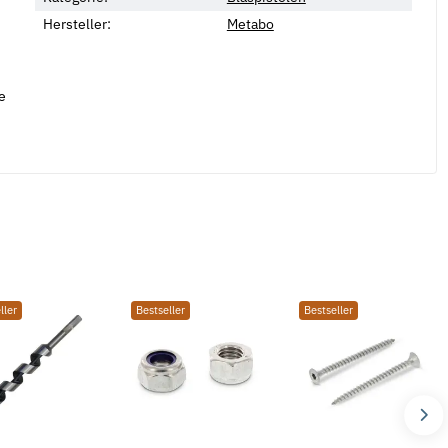
Hersteller:
Metabo
e
ller
Bestseller
Bestseller