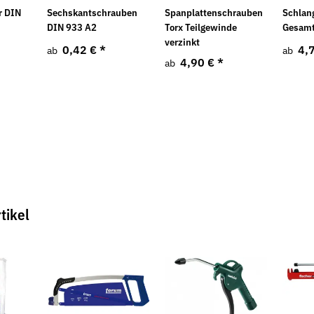
r DIN
Sechskantschrauben
Spanplattenschrauben
Schlan
DIN 933 A2
Torx Teilgewinde
Gesam
verzinkt
0,42 €
*
4,
ab
ab
4,90 €
*
ab
tikel