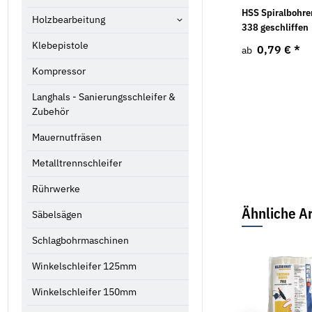
Gewindestange DIN
Federringe Form B DIN
HSS Spiralbohre
Holzbearbeitung
976-1 Edelstahl A2 1 m
127 galv. verzinkt
338 geschliffen
Klebepistole
1,04 €
*
2,19 €
*
0,79 €
*
ab
ab
ab
Kompressor
Langhals - Sanierungsschleifer &
Zubehör
Mauernutfräsen
Metalltrennschleifer
Rührwerke
Ähnliche Ar
Säbelsägen
Schlagbohrmaschinen
Winkelschleifer 125mm
Winkelschleifer 150mm