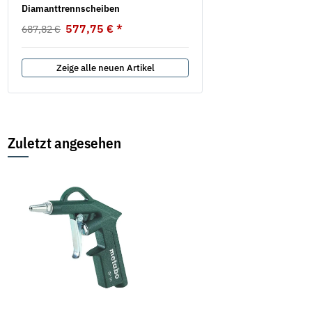
Diamanttrennscheiben
2,19 €
*
ab
577,75 €
*
687,82 €
Zeige alle neuen Artikel
Zuletzt angesehen