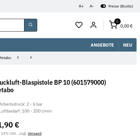
A+
A-
Preise (Brutto)
0
0,00 €
ANGEBOTE
NEU
 Metabo
uckluft-Blaspistole BP 10 (601579000)
tabo
Arbeitsdruck: 2 - 6 bar
Luftbedarf: 100 - 200 l/min
1,90 €
. 19% USt. , zzgl.
Versand