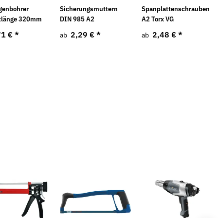
genbohrer
Sicherungsmuttern
Spanplattenschrauben
tlänge 320mm
DIN 985 A2
A2 Torx VG
71 €
*
2,29 €
*
2,48 €
*
ab
ab