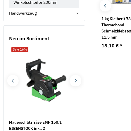
Winkelschleifer 230mm
Handwerkzeug
Ratschen-
Hochdruckreiniger
1 kg Kleiberit 7
Schraubendreher 8
Kaltwasser MC 3C-
Thermobond
tlg.Fortis
170/820 XT
Schmelzklebstof
11,5 mm
Neu im Sortiment
23,03 €
*
1.160,00 €
*
18,10 €
*
Sale 16%
Neu
.
Mauerschlitzfräse EMF 150.1
Federringe Form B DIN 12
EIBENSTOCK inkl. 2
verzinkt