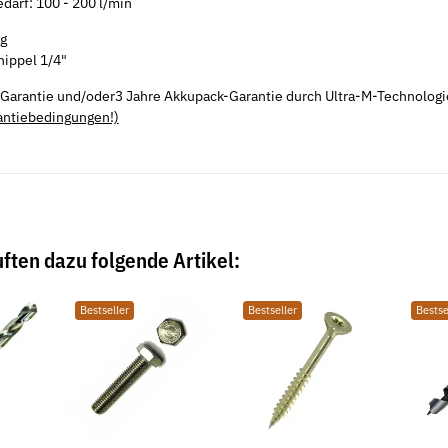
edarf: 100 - 200 l/min
g
ippel 1/4"
 Garantie und/oder3 Jahre Akkupack-Garantie durch Ultra-M-Technologi
antiebedingungen!)
ften dazu folgende Artikel:
Bestseller
Bestseller
Bestse