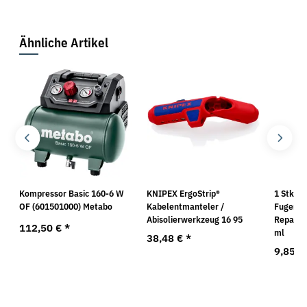
Ähnliche Artikel
rd
Kompressor Basic 160-6 W
KNIPEX ErgoStrip®
1 Stk. f
OF (601501000) Metabo
Kabelentmanteler /
Fugenre
Abisolierwerkzeug 16 95
Repair 
112,50 €
*
ml
38,48 €
*
9,85 €