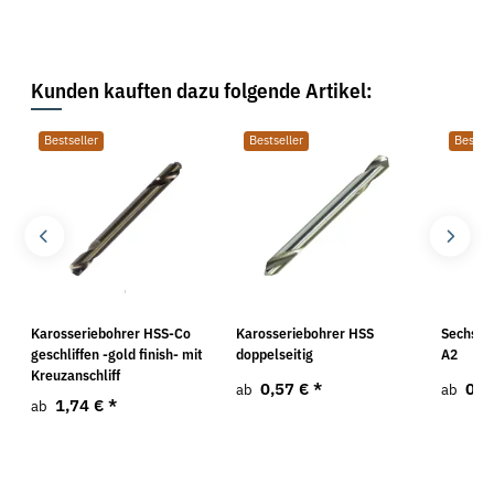
Kunden kauften dazu folgende Artikel:
Bestseller
Bestseller
Bestsel
Karosseriebohrer HSS-Co
Karosseriebohrer HSS
Sechska
geschliffen -gold finish- mit
doppelseitig
A2
Kreuzanschliff
0,57 €
*
0,5
ab
ab
1,74 €
*
ab