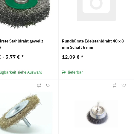
rste Stahldraht gewellt
Rundbürste Edelstahldraht 40 x 8
S
mm Schaft 6 mm
€ -
5,77 €
*
12,09 €
*
ügbarkeit siehe Auswahl
lieferbar