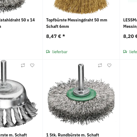
stahldraht 50 x 14
Topfbürste Messingdraht 50 mm
LESSM
m
Schaft 6mm
Messin
8,47 €
*
8,20 
lieferbar
lief
ürste m. Schaft
1 Stk. Rundbürste m. Schaft