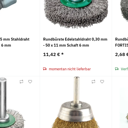
25 mm Stahldraht
Rundbürste Edelstahldraht 0,30 mm
Rundbü
t 6 mm
- 50 x 11 mm Schaft 6 mm
FORTI
11,42 €
*
2,68 
momentan nicht lieferbar
Verf