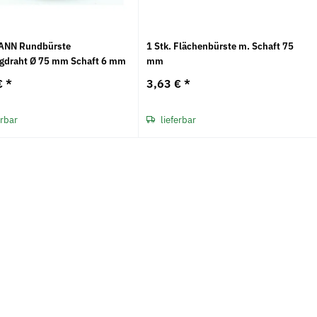
ANN Rundbürste
1 Stk. Flächenbürste m. Schaft 75
gdraht Ø 75 mm Schaft 6 mm
mm
€
*
3,63 €
*
erbar
lieferbar