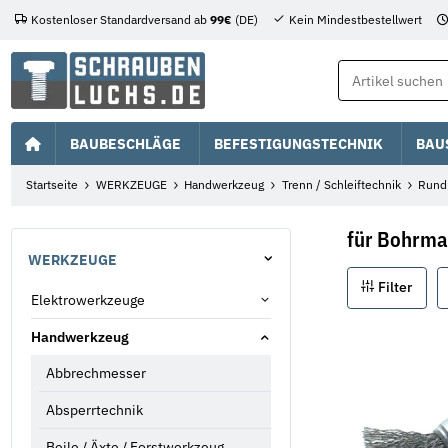
Kostenloser Standardversand ab
99€
(DE)
Kein Mindestbestellwert
BAUBESCHLÄGE
BEFESTIGUNGSTECHNIK
BAU
Startseite
WERKZEUGE
Handwerkzeug
Trenn / Schleiftechnik
Rund
für Bohrma
WERKZEUGE
Filter
Elektrowerkzeuge
Handwerkzeug
Abbrechmesser
Absperrtechnik
Beile / Äxte / Forstwerkzeug