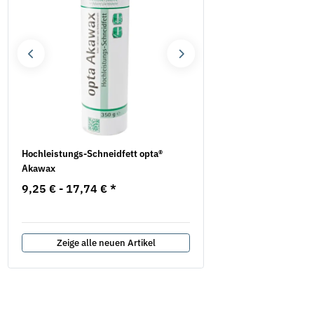
Hochleistungs-Schneidfett opta®
Mauerschlitzfräse EMF 1
Akawax
EIBENSTOCK inkl. 2
Diamanttrennscheiben
9,25 € -
17,74 €
*
577,75 €
*
687,82 €
Zeige alle neuen Artikel