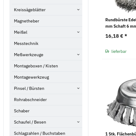
Kreissägeblätter
Rundbürste Edel
Magnetheber
mm Schaft 6 m
Meißel
16,18 €
*
Messtechnik
lieferbar
Meßwerkzeuge
Montageboxen / Kisten
Montagewerkzeug
Pinsel / Bürsten
Rohrabschneider
Schaber
Schaufel / Besen
Schlagzahlen / Buchstaben
1 Stk. Flächenb