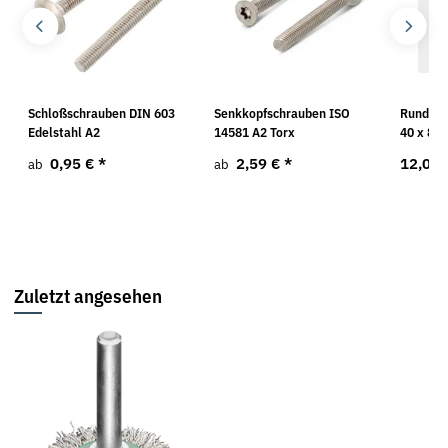
1
Schloßschrauben DIN 603
Senkkopfschrauben ISO
Rundbür
Edelstahl A2
14581 A2 Torx
40 x 8 
0,95 €
*
2,59 €
*
12,09
ab
ab
Zuletzt angesehen