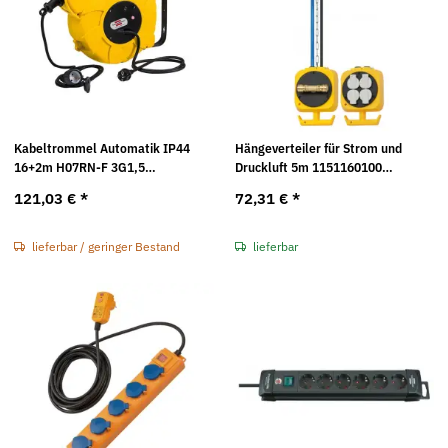
Kabeltrommel Automatik IP44
Hängeverteiler für Strom und
16+2m H07RN-F 3G1,5
Druckluft 5m 1151160100
1241000300 Brennenstuhl
Brennenstuhl
121,03 €
*
72,31 €
*
lieferbar / geringer Bestand
lieferbar