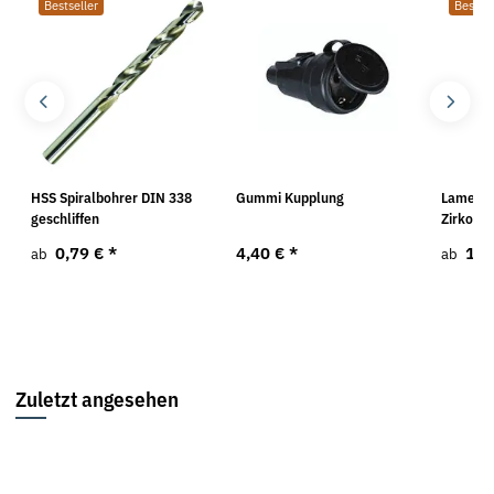
Bestseller
Bestsel
HSS Spiralbohrer DIN 338
Gummi Kupplung
Lamellen
geschliffen
Zirkonk
0,79 €
*
4,40 €
*
1,4
ab
ab
Zuletzt angesehen