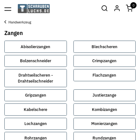
0
Handwerkzeug
Zangen
Abisolierzangen
Blechscheren
Bolzenschneider
Crimpzangen
Drahtseilscheren -
Flachzangen
Drahtseilschneider
Gripzangen
Justierzange
Kabelschere
Kombizangen
Lochzangen
Monierzangen
Rohrzangen
Rundzangen