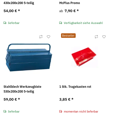
430x200x200 5-teilig
McPlus Promo
54,00 €
*
7,90 €
*
ab
lieferbar
Verfügbarkeit siehe Auswahl
Bestseller
Stahlblech Werkzeugkiste
1 Stk. Tragekasten rot
530x200x200 5-teilig
59,00 €
*
3,85 €
*
lieferbar
momentan nicht lieferbar