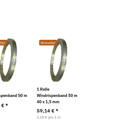
ller
Bestseller
1 Rolle
Neu
spenband 50 m
Windrispenband 50 m
40 x 1,5 mm
4 €
*
59,14 €
*
1,18 € pro 1 m