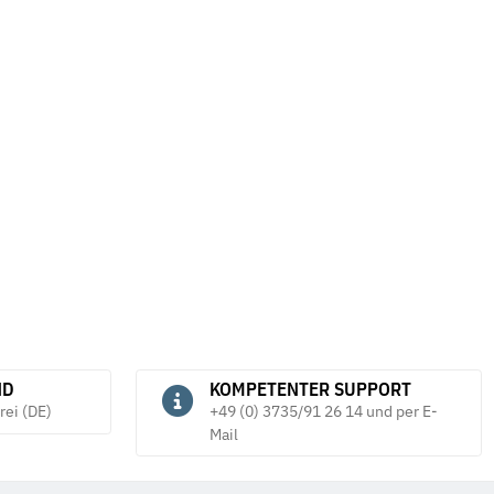
orm B DIN 127 galv.
Federringe Form A DIN 128 mech.
F
verzinkt
v
*
6,38 €
*
ab
ND
KOMPETENTER SUPPORT
rei (DE)
+49 (0) 3735/91 26 14 und per E-
Mail