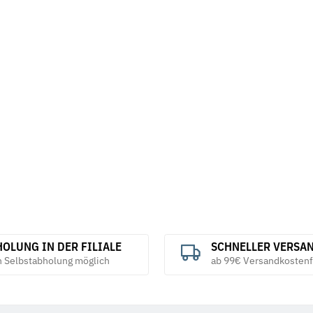
 galv.
Spannschlossmutter DIN 1480 galv.
Federringe F
verzinkt
verzinkt
2,05 €
*
2,19 €
ab
ab
OLUNG IN DER FILIALE
SCHNELLER VERSA
h Selbstabholung möglich
ab 99€ Versandkostenf