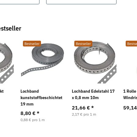
stseller
Bestseller
Bestseller
Bestse
kt
Lochband
Lochband Edelstahl 17
1 Rolle
Neu
Neu
kunststoffbeschichtet
x 0,8 mm 10m
Windri
19 mm
21,66 €
*
59,1
8,80 €
*
2,17 € pro 1 m
0,88 € pro 1 m