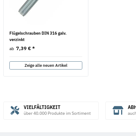
Flügelschrauben DIN 316 galv.
Unterlegscheiben DIN 433
verzinkt
verzinkt
7,39 €
*
3,84 €
*
ab
ab
Zeige alle neuen Artikel
VIELFÄLTIGKEIT
ABH
über 40.000 Produkte im Sortiment
auc