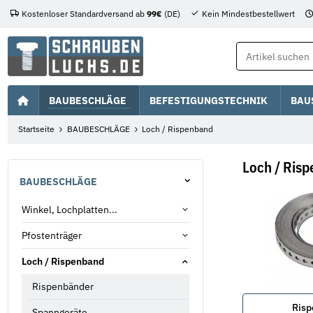
Kostenloser Standardversand ab
99€
(DE)
Kein Mindestbestellwert
BAUBESCHLÄGE
BEFESTIGUNGSTECHNIK
BAU
Startseite
BAUBESCHLÄGE
Loch / Rispenband
Loch / Ris
BAUBESCHLÄGE
Winkel, Lochplatten...
Pfostenträger
Loch / Rispenband
Rispenbänder
Risp
Spanngeräte