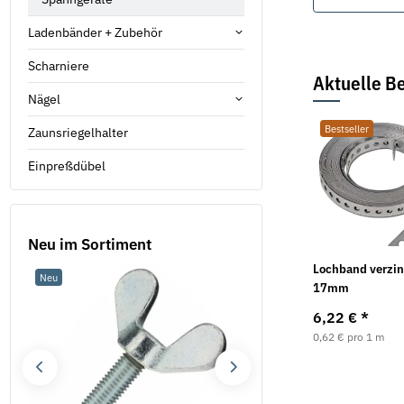
Ladenbänder + Zubehör
Scharniere
Aktuelle Be
Nägel
Bestseller
Zaunsriegelhalter
Einpreßdübel
Neu im Sortiment
Lochband verzin
Neu
Neu
17mm
6,22 €
*
0,62 € pro 1 m