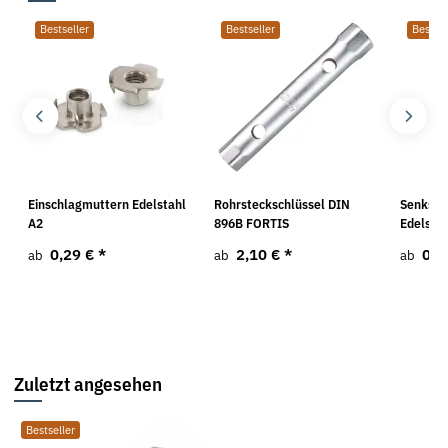
Bestseller
Bestseller
Bestsel
N
Einschlagmuttern Edelstahl
Rohrsteckschlüssel DIN
Senksch
A2
896B FORTIS
Edelstah
0,29 €
*
2,10 €
*
0,5
ab
ab
ab
Zuletzt angesehen
Bestseller