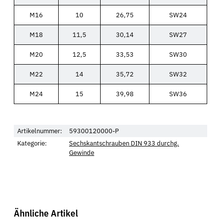
M16
10
26,75
SW24
M18
11,5
30,14
SW27
M20
12,5
33,53
SW30
M22
14
35,72
SW32
M24
15
39,98
SW36
Artikelnummer:
59300120000-P
Kategorie:
Sechskantschrauben DIN 933 durchg.
Gewinde
Ähnliche Artikel