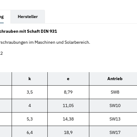
rkarten anzeigen
ng
Hersteller
chrauben mit Schaft DIN 931
erschraubungen im Maschinen und Solarbereich.
A2
k
e
Antrieb
3,5
8,79
SW8
4
11,05
SW10
5,3
14,38
SW13
6,4
18,9
SW17