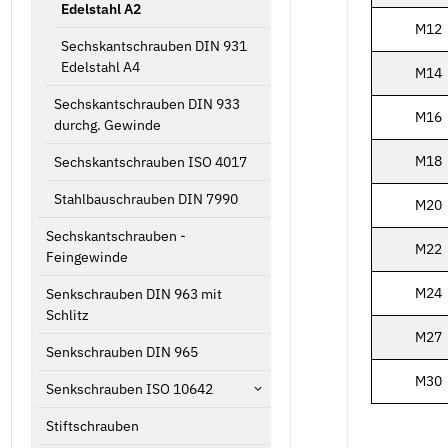
Edelstahl A2
M12
Sechskantschrauben DIN 931
Edelstahl A4
M14
Sechskantschrauben DIN 933
M16
durchg. Gewinde
M18
Sechskantschrauben ISO 4017
Stahlbauschrauben DIN 7990
M20
Sechskantschrauben -
M22
Feingewinde
M24
Senkschrauben DIN 963 mit
Schlitz
M27
Senkschrauben DIN 965
M30
Senkschrauben ISO 10642
Stiftschrauben