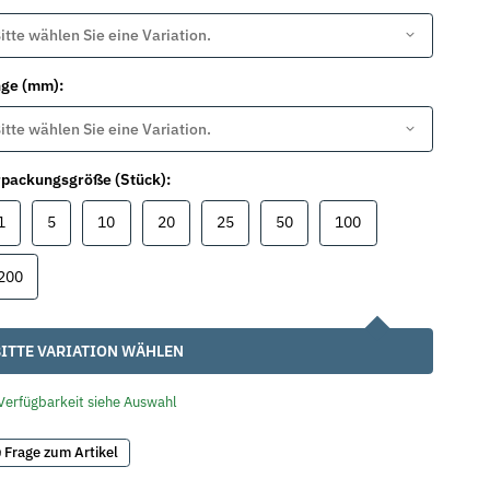
itte wählen Sie eine Variation.
nge (mm):
itte wählen Sie eine Variation.
packungsgröße (Stück):
1
5
10
20
25
50
100
1
5
10
20
25
50
100
200
200
ITTE VARIATION WÄHLEN
Verfügbarkeit siehe Auswahl
Frage zum Artikel