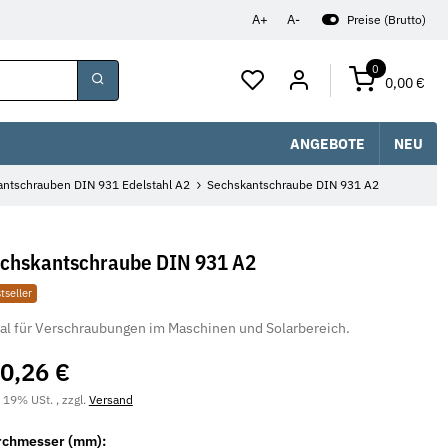
A+
A-
Preise (Brutto)
0
0,00 €
ANGEBOTE
NEU
ntschrauben DIN 931 Edelstahl A2
Sechskantschraube DIN 931 A2
chskantschraube DIN 931 A2
tseller
al für Verschraubungen im Maschinen und Solarbereich.
0,26 €
. 19% USt. , zzgl.
Versand
rchmesser (mm):