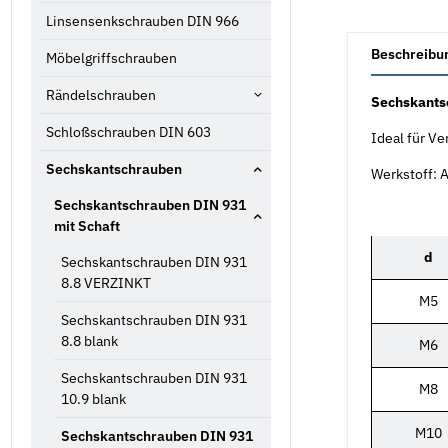
Linsensenkschrauben DIN 966
weitere Registe
Beschreibu
Möbelgriffschrauben
Rändelschrauben
Sechskants
Schloßschrauben DIN 603
Ideal für V
Sechskantschrauben
Werkstoff: 
Sechskantschrauben DIN 931
mit Schaft
d
Sechskantschrauben DIN 931
8.8 VERZINKT
M5
Sechskantschrauben DIN 931
8.8 blank
M6
Sechskantschrauben DIN 931
M8
10.9 blank
M10
Sechskantschrauben DIN 931