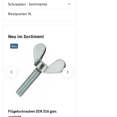
Schrauben - Sortimente
Restposten %
Neu im Sortiment
Neu
Neu
Flügelschrauben DIN 316 galv.
Unterlegscheiben DIN 433
verzinkt
verzinkt