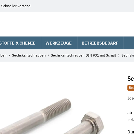
Schneller Versand
STOFFE & CHEMIE
WERKZEUGE
BETRIEBSBEDARF
uben
Sechskantschrauben
Sechskantschrauben DIN 931 mit Schaft
Sechska
Se
Bes
Ide
ab
inkl
Du