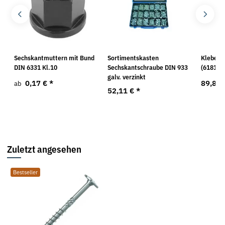
Sechskantmuttern mit Bund
Sortimentskasten
Klebepi
DIN 6331 Kl.10
Sechskantschraube DIN 933
(618121
galv. verzinkt
0,17 €
*
89,82
ab
52,11 €
*
Zuletzt angesehen
Bestseller