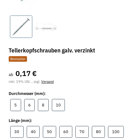
Tellerkopfschrauben galv. verzinkt
Bestseller
0,17 €
ab
inkl. 19% USt. , zzgl.
Versand
Durchmesser (mm):
5
6
8
10
5
6
8
10
Länge (mm):
30
40
50
60
70
80
100
30
40
50
60
70
80
100