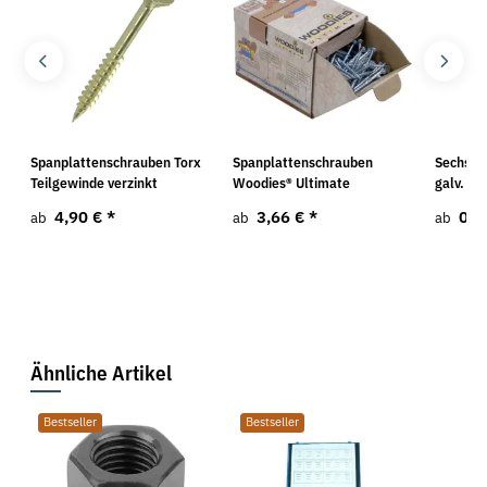
Spanplattenschrauben Torx
Spanplattenschrauben
Sechska
Teilgewinde verzinkt
Woodies® Ultimate
galv. ve
4,90 €
*
3,66 €
*
0,3
ab
ab
ab
Ähnliche Artikel
Bestseller
Bestseller