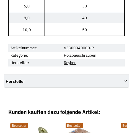
6,0
30
8,0
40
10,0
50
Artikelnummer:
63300040000-P
Kategorie:
Holzbauschrauben
Hersteller:
Reyher
Hersteller
Kunden kauften dazu folgende Artikel:
Bestseller
Bestseller
Bestsel