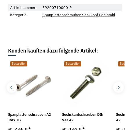
Artikelnummer:
59200710000-P
Kategorie:
Spanplattenschrauben Senkkopf Edelstahl
Kunden kauften dazu folgende Artikel:
Bestseller
Bestseller
Bestsel
Spanplattenschrauben A2
Sechskantschrauben DIN
Sechska
Torx TG
933 A2
A2
2,48 €
*
0,42 €
*
0,5
ab
ab
ab