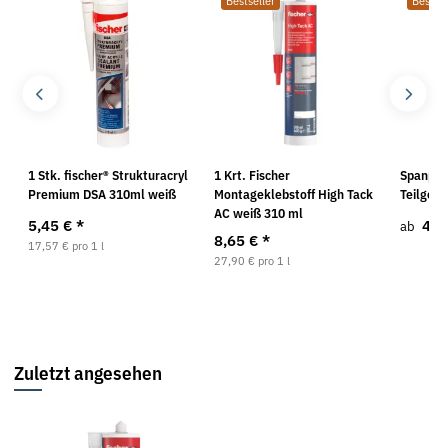
Bestseller
Bestsel
1 Stk. fischer® Strukturacryl
1 Krt. Fischer
Spanpla
Premium DSA 310ml weiß
Montageklebstoff High Tack
Teilgewi
AC weiß 310 ml
5,45 €
*
4,9
ab
8,65 €
*
17,57 € pro 1 l
27,90 € pro 1 l
Zuletzt angesehen