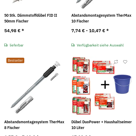
50 Stk. Dämmstoffdübel FID II
Abstandsmontagesystem TherMax
50mm Fischer
10 Fischer
54,98 €
*
7,74 € -
10,47 €
*
lieferbar
Verfügbarkeit siehe Auswahl
Bestseller
Abstandsmontagesystem TherMax
Dübel DuoPower + Haushaltseimer
8 Fischer
10 Liter