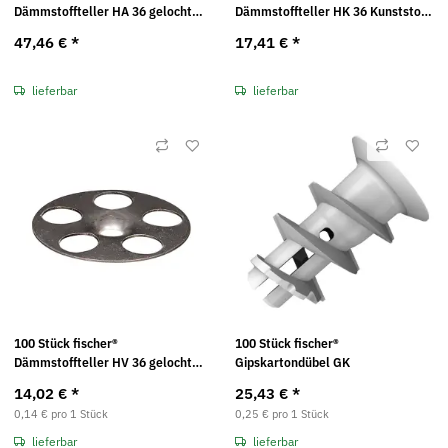
Dämmstoffteller HA 36 gelocht
Dämmstoffteller HK 36 Kunststoff
Edelstahl A4 004285
004283
47,46 €
*
17,41 €
*
lieferbar
lieferbar
100 Stück fischer®
100 Stück fischer®
Dämmstoffteller HV 36 gelocht
Gipskartondübel GK
verzinkt 004286
14,02 €
*
25,43 €
*
0,14 € pro 1 Stück
0,25 € pro 1 Stück
lieferbar
lieferbar