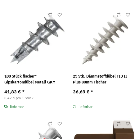
100 Stück fischer®
25 Stk. Dämmstoffdübel FID II
Gipskartondübel Metall GKM
Plus 80mm Fischer
41,83 €
*
36,69 €
*
0,42 € pro 1 Stück
lieferbar
lieferbar