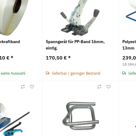
erkraftband
Spanngerät für PP-Band 16mm,
Polyes
eintlg.
13mm
10 €
*
170,50 €
*
239,
18.384,
 siehe Auswahl
lieferbar / geringer Bestand
lief
Neu
Neu