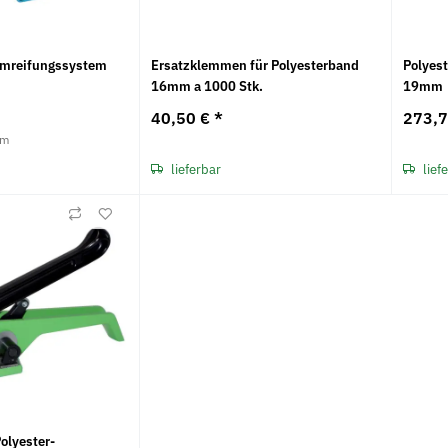
Umreifungssystem
Ersatzklemmen für Polyesterband
Polyes
16mm a 1000 Stk.
19mm
40,50 €
*
273,
 m
galv.
Unterlegscheiben DIN 433 galv.
Federscheib
verzinkt
verzinkt
lieferbar
lief
3,84 €
*
3,45 €
ab
ab
olyester-