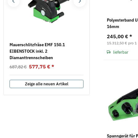
Polyesterband 
16mm
245,00 €
*
15.312,50 € pro 1
.
Mauerschlitzfräse EMF 150.1
Flügelschrauben DIN 316 
EIBENSTOCK inkl. 2
verzinkt
lieferbar
Diamanttrennscheiben
7,39 €
*
ab
577,75 €
*
687,82 €
Zeige alle neuen Artikel
Spanngerät für P