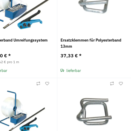
terband Umreifungssystem
Ersatzklemmen für Polyesterband
13mm
00 €
*
37,33 €
*
62 € pro 1 m
erbar
lieferbar
Neu