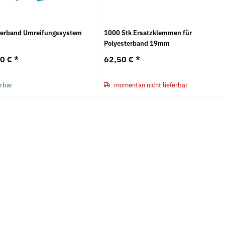
terband Umreifungssystem
1000 Stk Ersatzklemmen für
Polyesterband 19mm
70 €
*
62,50 €
*
en Form A DIN 137 mech.
Federscheiben Form B DIN 137 mech.
M
verzinkt
E
erbar
momentan nicht lieferbar
D
*
5,69 €
*
ab
6