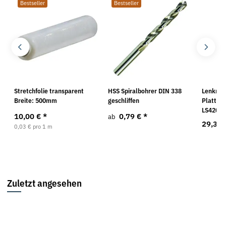
Bestseller
Bestseller
Stretchfolie transparent
HSS Spiralbohrer DIN 338
Lenkrol
Breite: 500mm
geschliffen
Platte,E
LS420.B
10,00 €
*
0,79 €
*
ab
29,32
0,03 € pro 1 m
Zuletzt angesehen