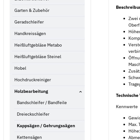
Beschreibu
Garten & Zubehör
Zwei 
Geradschleifer
Oberf
Höhen
Handkreissägen
Kompa
Verst
Heißluftgebläse Metabo
verbi
Heißluftgebläse Steinel
Öffnu
Masch
Hobel
Zusät
Schwe
Hochdruckreiniger
Trageg
Holzbearbeitung
Technische
Bandschleifer / Bandfeile
Kennwerte
Dreieckschleifer
Gewic
Max. T
Kappsägen / Gehrungssägen
Höhe:
Kettensägen
Abmes