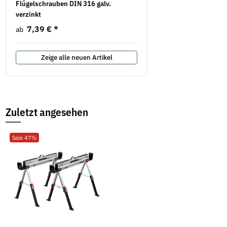
Flügelschrauben DIN 316 galv.
Unterlegscheiben DIN 433
verzinkt
verzinkt
7,39 €
*
3,84 €
*
ab
ab
Zeige alle neuen Artikel
Zuletzt angesehen
Sale 47%