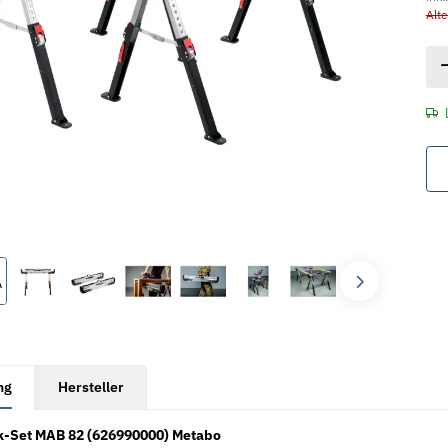
Alte
rkarten anzeigen
ng
Hersteller
k-Set MAB 82 (626990000) Metabo