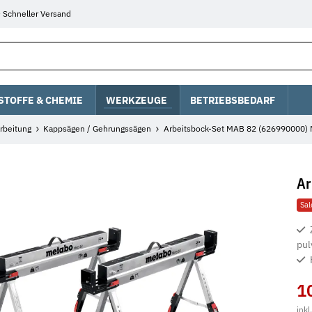
Schneller Versand
STOFFE & CHEMIE
WERKZEUGE
BETRIEBSBEDARF
rbeitung
Kappsägen / Gehrungssägen
Arbeitsbock-Set MAB 82 (626990000)
Ar
Sa
pul
1
inkl