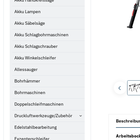
Akku Handkreissäge
Akku Lampen
Akku Säbelsäge
Akku Schlagbohrmaschinen
Akku Schlagschrauber
Akku Winkelschleifer
Allessauger
Bohrhämmer
Bohrmaschinen
Doppelschleifmaschinen
Druckluftwerkzeuge/Zubehör
weitere Registe
Beschreibu
Edelstahlbearbeitung
Arbeitsboc
Exzenterschleifer