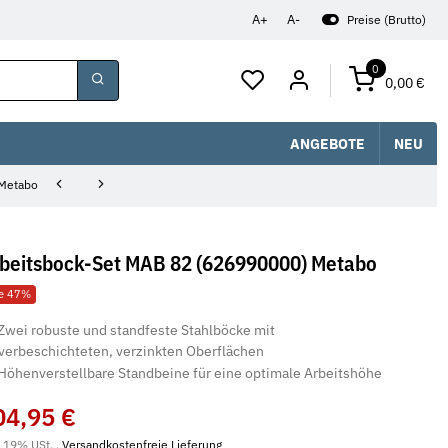
A+
A-
Preise (Brutto)
0
0,00 €
ANGEBOTE
NEU
 Metabo
beitsbock-Set MAB 82 (626990000) Metabo
le 47%
Zwei robuste und standfeste Stahlböcke mit
verbeschichteten, verzinkten Oberflächen
Höhenverstellbare Standbeine für eine optimale Arbeitshöhe
04,95 €
. 19% USt. ,
Versandkostenfreie Lieferung