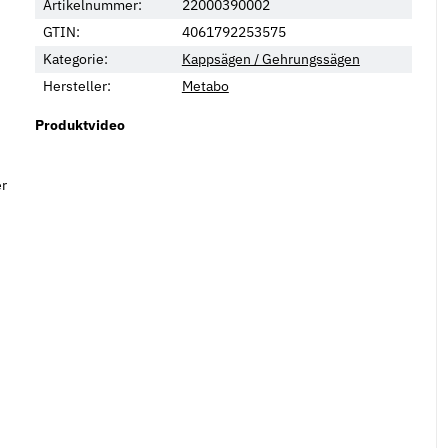
Artikelnummer:
22000390002
GTIN:
4061792253575
n
Kategorie:
Kappsägen / Gehrungssägen
Hersteller:
Metabo
Produktvideo
er