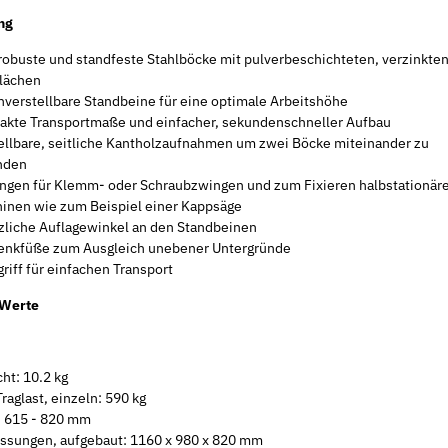
ng
robuste und standfeste Stahlböcke mit pulverbeschichteten, verzinkte
lächen
verstellbare Standbeine für eine optimale Arbeitshöhe
kte Transportmaße und einfacher, sekundenschneller Aufbau
ellbare, seitliche Kantholzaufnahmen um zwei Böcke miteinander zu
nden
ngen für Klemm- oder Schraubzwingen und zum Fixieren halbstationär
inen wie zum Beispiel einer Kappsäge
zliche Auflagewinkel an den Standbeinen
nkfüße zum Ausgleich unebener Untergründe
riff für einfachen Transport
 Werte
ht: 10.2 kg
raglast, einzeln: 590 kg
 615 - 820 mm
sungen, aufgebaut: 1160 x 980 x 820 mm