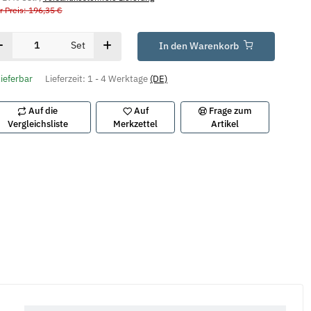
r Preis: 196,35 €
Set
In den Warenkorb
lieferbar
Lieferzeit:
1 - 4 Werktage
(DE)
Auf die
Auf
Frage zum
Vergleichsliste
Merkzettel
Artikel