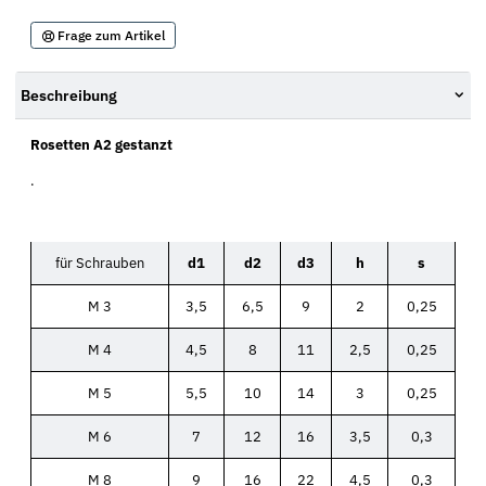
Frage zum Artikel
Beschreibung
Rosetten A2 gestanzt
.
für Schrauben
d1
d2
d3
h
s
M 3
3,5
6,5
9
2
0,25
M 4
4,5
8
11
2,5
0,25
M 5
5,5
10
14
3
0,25
M 6
7
12
16
3,5
0,3
M 8
9
16
22
4,5
0,3