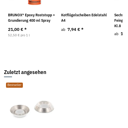
BRUNOX® Epoxy Roststopp +
Kotflügelscheiben Edelstahl
Sechska
Grundierung 400 ml Spray
A4
Feingew
Kl.8
21,00 €
*
7,94 €
*
ab
1,2
ab
52,50 € pro 1 l
Zuletzt angesehen
Bestseller