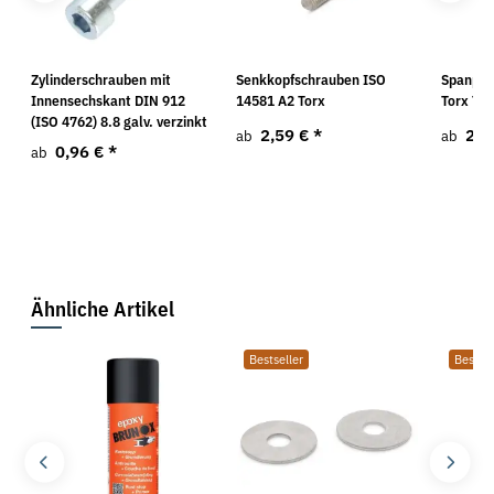
Zylinderschrauben mit
Senkkopfschrauben ISO
Spanpla
Innensechskant DIN 912
14581 A2 Torx
Torx TG
(ISO 4762) 8.8 galv. verzinkt
2,59 €
*
2,4
ab
ab
0,96 €
*
ab
Ähnliche Artikel
Bestseller
Bestsel