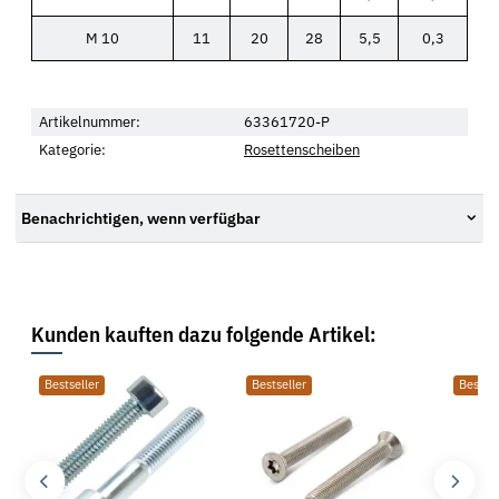
M 10
11
20
28
5,5
0,3
Artikelnummer:
63361720-P
Kategorie:
Rosettenscheiben
Benachrichtigen, wenn verfügbar
Kunden kauften dazu folgende Artikel:
Bestseller
Bestseller
Bestsel