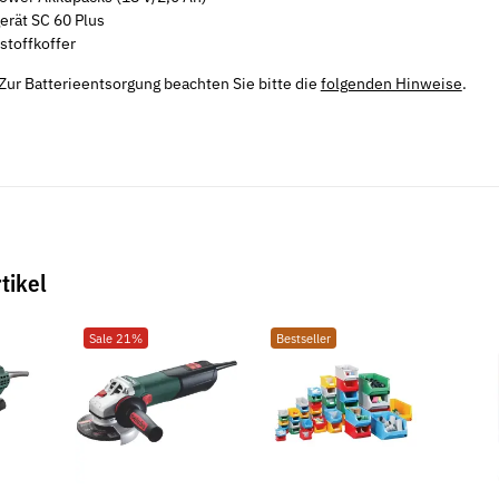
erät SC 60 Plus
stoffkoffer
Zur Batterieentsorgung beachten Sie bitte die
folgenden Hinweise
.
IN 137 mech.
Federringe DIN 7980 galv. verzinkt
Spannschloss
tikel
verzinkt
4,49 €
*
ab
2,05 €
ab
Sale 21%
Bestseller