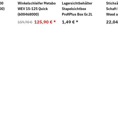
00
Winkelschleifer Metabo
Lagersichtbehälter
Stichsä
00)
WEV 15-125 Quick
Stapelsichtbox
Schaft 
(600468000)
ProfiPlus Box Gr.2L
Wood a
125,90 €
*
1,49 €
*
22,0
159,70 €