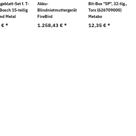
geblatt-Set f. T-
Akku-
Bit-Box "SP", 32-tlg.,
Bosch 15-teilig
Blindnietmuttergerät
Torx (626709000)
nd Metal
FireBird
Metabo
4 €
*
1.258,43 €
*
12,35 €
*