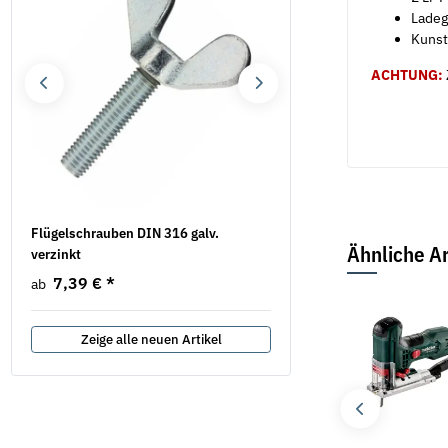
Ladeg
Kunst
ACHTUNG:
.
Flügelschrauben DIN 316 galv.
Federscheiben Form B D
Ähnliche Ar
verzinkt
verzinkt
7,39 €
*
5,69 €
*
ab
ab
Zeige alle neuen Artikel