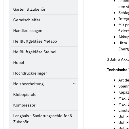
Leich
den v
Garten & Zubehör
Schla
Integ
Geradschleifer
Mit p
Handkreissägen
fixier
Akkup
Heißluftgebläse Metabo
Ultra
Energ
Heißluftgebläse Steinel
3 Jahre Akk
Hobel
Technische
Hochdruckreiniger
Art d
Holzbearbeitung
Spann
Kapaz
Klebepistole
Max. 
Max. 
Kompressor
Einst
Langhals - Sanierungsschleifer &
Bohr-
Zubehör
Bohr-
Bohr-