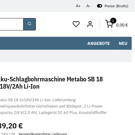
A+
A-
Preise (Brutto)
0
0,00 €
ANGEBOTE
NEU
ku-Schlagbohrmaschine Metabo SB 18
18V/2Ah Li-Ion
abo SB 18 2x18V/2Ah Li-Ion, Lieferumfang:
nellspannbohrfutter Gürtelhaken und Bitdepot, 2 Li-Power
upacks (18 V/2,0 Ah), Ladegerät SC 60 Plus, Kunststoffkoffer
39,20 €
. 19% USt. ,
Versandkostenfreie Lieferung