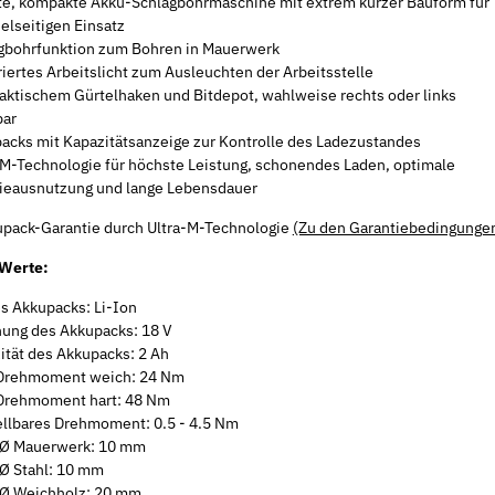
te, kompakte Akku-Schlagbohrmaschine mit extrem kurzer Bauform für
ielseitigen Einsatz
gbohrfunktion zum Bohren in Mauerwerk
riertes Arbeitslicht zum Ausleuchten der Arbeitsstelle
raktischem Gürtelhaken und Bitdepot, wahlweise rechts oder links
bar
acks mit Kapazitätsanzeige zur Kontrolle des Ladezustandes
-M-Technologie für höchste Leistung, schonendes Laden, optimale
ieausnutzung und lange Lebensdauer
upack-Garantie durch Ultra-M-Technologie
(Zu den Garantiebedingungen
 Werte:
es Akkupacks: Li-Ion
ung des Akkupacks: 18 V
ität des Akkupacks: 2 Ah
Drehmoment weich: 24 Nm
Drehmoment hart: 48 Nm
ellbares Drehmoment: 0.5 - 4.5 Nm
Ø Mauerwerk: 10 mm
Ø Stahl: 10 mm
Ø Weichholz: 20 mm