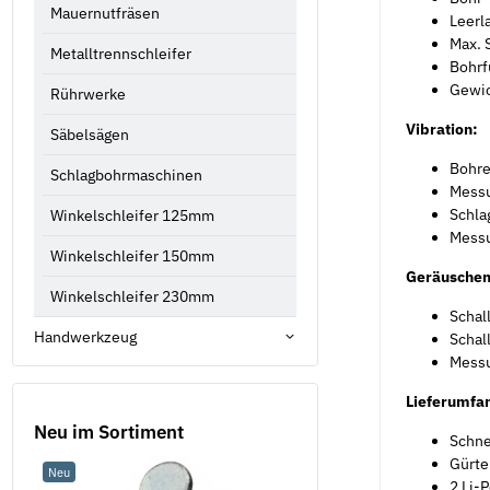
Mauernutfräsen
Leerla
Max. 
Metalltrennschleifer
Bohrf
Gewic
Rührwerke
Vibration:
Säbelsägen
Bohre
Schlagbohrmaschinen
Messu
Schla
Winkelschleifer 125mm
Messu
Winkelschleifer 150mm
Geräuschem
Winkelschleifer 230mm
Schal
Handwerkzeug
Schal
Messu
Lieferumfa
Neu im Sortiment
Schne
Gürte
Neu
Neu
2 Li-