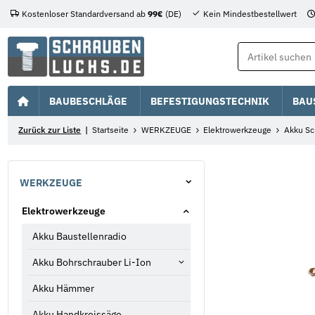
Kostenloser Standardversand ab
99€
(DE)
Kein Mindestbestellwert
BAUBESCHLÄGE
BEFESTIGUNGSTECHNIK
BAU
Zurück zur Liste
Startseite
WERKZEUGE
Elektrowerkzeuge
Akku Sc
WERKZEUGE
Elektrowerkzeuge
Akku Baustellenradio
Akku Bohrschrauber Li-Ion
Akku Hämmer
Akku Handkreissäge