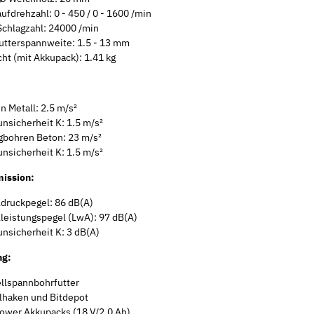
ufdrehzahl: 0 - 450 / 0 - 1600 /min
Schlagzahl: 24000 /min
utterspannweite: 1.5 - 13 mm
ht (mit Akkupack): 1.41 kg
n Metall: 2.5 m/s²
nsicherheit K: 1.5 m/s²
gbohren Beton: 23 m/s²
nsicherheit K: 1.5 m/s²
ission:
ldruckpegel: 86 dB(A)
lleistungspegel (LwA): 97 dB(A)
nsicherheit K: 3 dB(A)
ng:
llspannbohrfutter
lhaken und Bitdepot
Neu
Neu
Power Akkupacks (18 V/2,0 Ah)