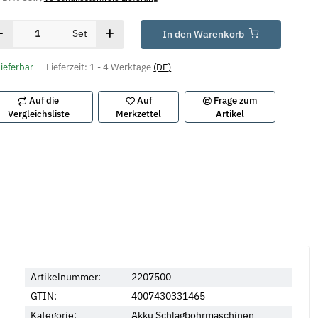
Set
In den Warenkorb
lieferbar
Lieferzeit:
1 - 4 Werktage
(DE)
Auf die
Auf
Frage zum
Vergleichsliste
Merkzettel
Artikel
Artikelnummer:
2207500
GTIN:
4007430331465
Kategorie:
Akku Schlagbohrmaschinen