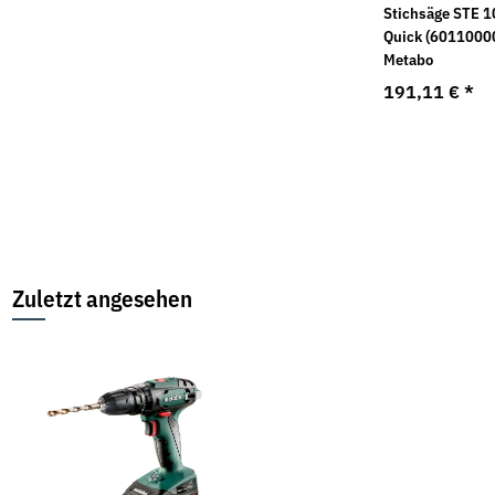
Akku-Stichsäge ST 18
Exzenterschleifer SXE
Stichsäge STE 1
LT 130 BL SE
3150 (600444000)
Quick (6011000
(601054870) Metabo
Metabo
Metabo
173,50 €
*
169,14 €
*
191,11 €
*
Zuletzt angesehen