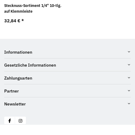
Stecknuss-Sortiment 1/4" 10-tlg.
auf Klemmleiste
32,84 €
*
Informationen
Gesetzliche Informationen
Zahlungsarten
Partner
Newsletter
© Schraubenluchs
* Alle Preise inkl. gesetzlicher USt., zzgl.
Versand