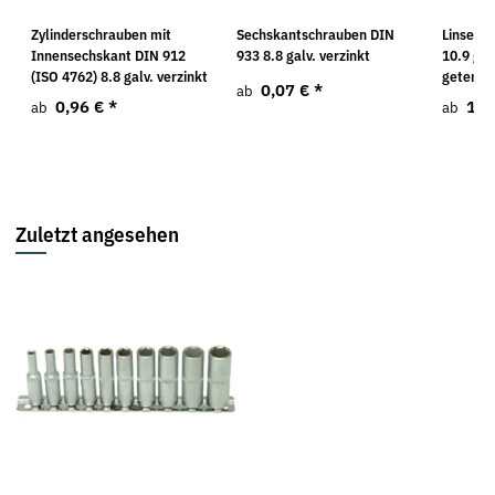
Zylinderschrauben mit
Sechskantschrauben DIN
Linsens
Innensechskant DIN 912
933 8.8 galv. verzinkt
10.9 gal
(ISO 4762) 8.8 galv. verzinkt
getempe
0,07 €
*
ab
0,96 €
*
1,4
ab
ab
Zuletzt angesehen