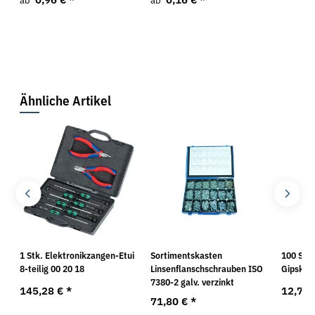
ab
ab
Ähnliche Artikel
1 Stk. Elektronikzangen-Etui
Sortimentskasten
100 Stk.
8-teilig 00 20 18
Linsenflanschschrauben ISO
Gipskar
7380-2 galv. verzinkt
145,28 €
*
12,71
71,80 €
*