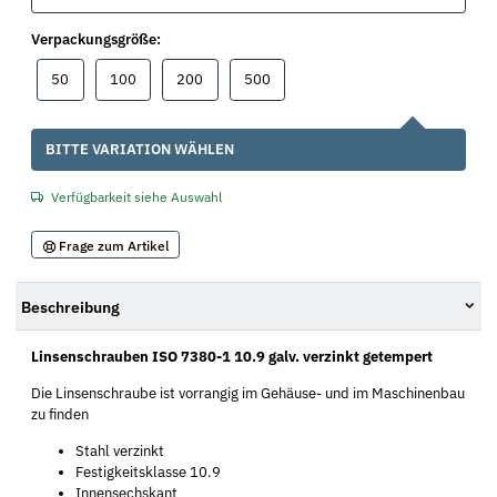
Verpackungsgröße:
50
100
200
500
50
100
200
500
x
BITTE VARIATION WÄHLEN
Verfügbarkeit siehe Auswahl
Frage zum Artikel
Beschreibung
Linsenschrauben ISO 7380-1 10.9 galv. verzinkt getempert
Die Linsenschraube ist vorrangig im Gehäuse- und im Maschinenbau
zu finden
Stahl verzinkt
Festigkeitsklasse 10.9
Innensechskant