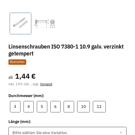
Linsenschrauben ISO 7380-1 10.9 galv. verzinkt
getempert
Bestseller
1,44 €
ab
inkl. 19% USt. , zzgl.
Versand
Durchmesser (mm):
3
4
5
6
8
10
12
3
4
5
6
8
10
12
Länge (mm):
Bitte wählen Sie eine Variation.