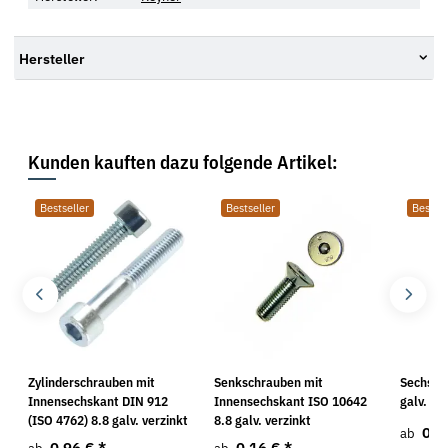
Hersteller
Kunden kauften dazu folgende Artikel:
Bestseller
Bestseller
Bestsel
Zylinderschrauben mit
Senkschrauben mit
Sechska
Innensechskant DIN 912
Innensechskant ISO 10642
galv. ve
(ISO 4762) 8.8 galv. verzinkt
8.8 galv. verzinkt
0,3
ab
0,96 €
*
0,16 €
*