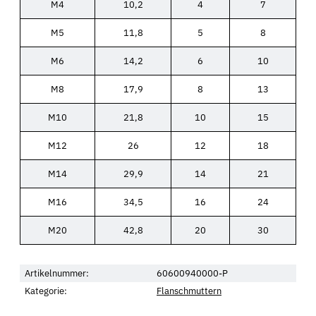
M4
10,2
4
7
M5
11,8
5
8
M6
14,2
6
10
M8
17,9
8
13
M10
21,8
10
15
M12
26
12
18
M14
29,9
14
21
M16
34,5
16
24
M20
42,8
20
30
Artikelnummer:
60600940000-P
Kategorie:
Flanschmuttern