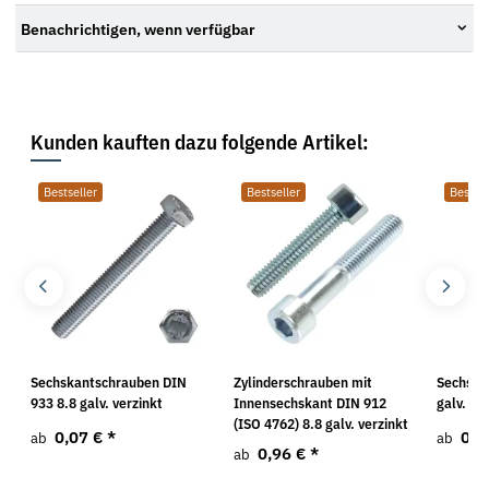
Benachrichtigen, wenn verfügbar
Kunden kauften dazu folgende Artikel:
Bestseller
Bestseller
Bestsel
Sechskantschrauben DIN
Zylinderschrauben mit
Sechska
933 8.8 galv. verzinkt
Innensechskant DIN 912
galv. ve
(ISO 4762) 8.8 galv. verzinkt
0,07 €
*
0,3
ab
ab
0,96 €
*
ab