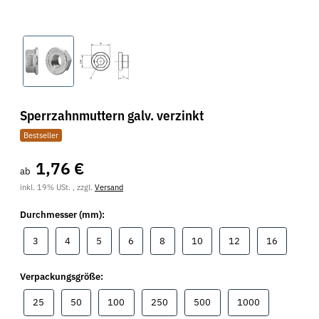
Sperrzahnmuttern galv. verzinkt
Bestseller
1,76 €
ab
inkl. 19% USt. , zzgl.
Versand
Durchmesser (mm):
3
4
5
6
8
10
12
16
3
4
5
6
8
10
12
16
Verpackungsgröße:
25
50
100
250
500
1000
25
50
100
250
500
1000