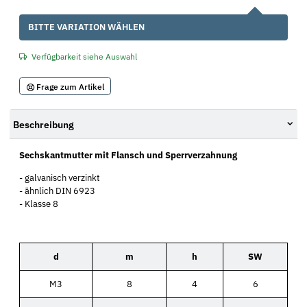
x
BITTE VARIATION WÄHLEN
Verfügbarkeit siehe Auswahl
Frage zum Artikel
Beschreibung
Sechskantmutter mit Flansch und Sperrverzahnung
- galvanisch verzinkt
- ähnlich DIN 6923
- Klasse 8
d
m
h
SW
M3
8
4
6