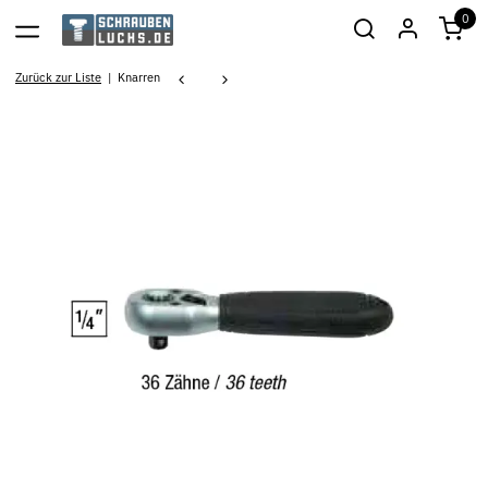
0
Zurück zur Liste
Knarren