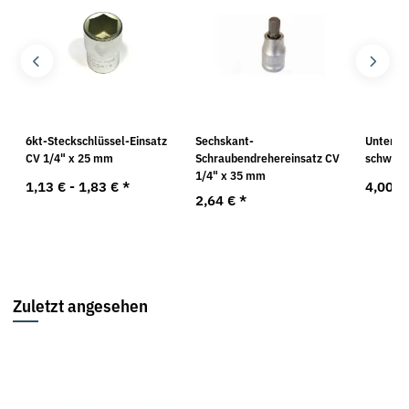
6kt-Steckschlüssel-Einsatz
Sechskant-
Unterle
CV 1/4" x 25 mm
Schraubendrehereinsatz CV
schwarz
1/4" x 35 mm
1,13 € -
1,83 €
*
4,00 €
2,64 €
*
Zuletzt angesehen