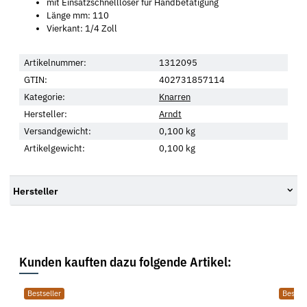
mit Einsatzschnelllöser für Handbetätigung
Länge mm: 110
Vierkant: 1/4 Zoll
Artikelnummer:
1312095
GTIN:
402731857114
Kategorie:
Knarren
Hersteller:
Arndt
Versandgewicht:
0,100 kg
Artikelgewicht:
0,100
kg
Hersteller
Kunden kauften dazu folgende Artikel:
Bestseller
Bestsel