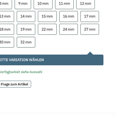
8 mm
9 mm
10 mm
11 mm
12 mm
8 mm
9 mm
10 mm
11 mm
12 mm
13 mm
14 mm
15 mm
16 mm
17 mm
13 mm
14 mm
15 mm
16 mm
17 mm
18 mm
19 mm
22 mm
24 mm
27 mm
18 mm
19 mm
22 mm
24 mm
27 mm
30 mm
32 mm
30 mm
32 mm
ITTE VARIATION WÄHLEN
Verfügbarkeit siehe Auswahl
Frage zum Artikel