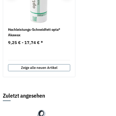
se
Hochleistungs-Schneidfett opta®
Rosetten offene Form Me
Akawax
9,71 € -
16,48 €
*
9,25 € -
17,74 €
*
Zeige alle neuen Artikel
Zuletzt angesehen