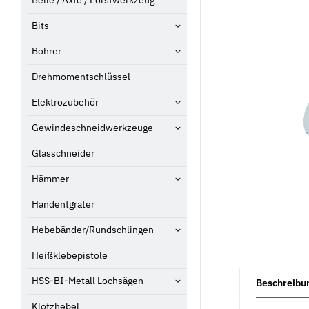
Beile / Äxte / Forstwerkzeug
Bits
Bohrer
Drehmomentschlüssel
Elektrozubehör
Gewindeschneidwerkzeuge
Glasschneider
Hämmer
Handentgrater
Hebebänder/Rundschlingen
Heißklebepistole
weitere Registe
HSS-BI-Metall Lochsägen
Beschreibu
Klotzhebel