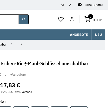
A+
A-
Preise (Brutto)
0
0,00 €
ANGEBOTE
NEU
ltbar
tschen-Ring-Maul-Schlüssel umschaltbar
Chrom-Vanadium
17,83 €
. 19% USt. , zzgl.
Versand
öße: