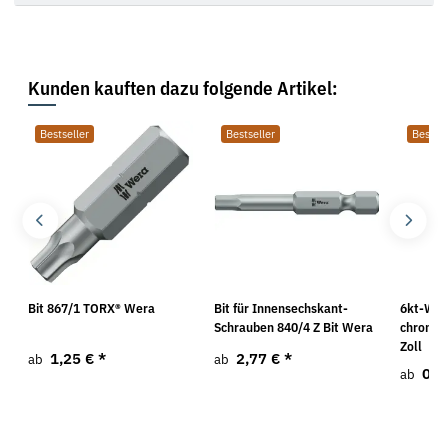
Kunden kauften dazu folgende Artikel:
Bestseller
Bestseller
Bestsel
Bit 867/1 TORX® Wera
Bit für Innensechskant-
6kt-Win
Schrauben 840/4 Z Bit Wera
chromati
Zoll
1,25 €
*
2,77 €
*
ab
ab
0,1
ab