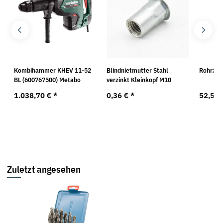
3
Kombihammer KHEV 11-52
Blindnietmutter Stahl
Rohrzan
BL (600767500) Metabo
verzinkt Kleinkopf M10
1.038,70 €
*
0,36 €
*
52,50
Zuletzt angesehen