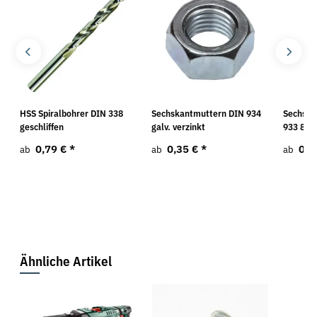
HSS Spiralbohrer DIN 338
Sechskantmuttern DIN 934
Sechska
geschliffen
galv. verzinkt
933 8.8 
0,79 €
*
0,35 €
*
0,0
ab
ab
ab
Ähnliche Artikel