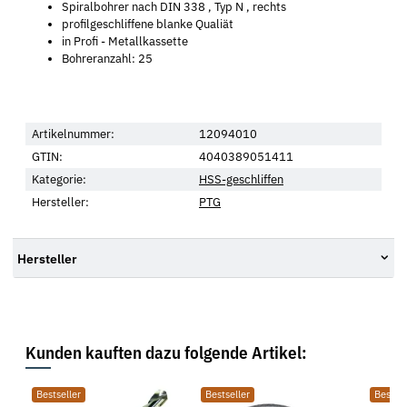
Spiralbohrer nach DIN 338 , Typ N , rechts
profilgeschliffene blanke Qualiät
in Profi - Metallkassette
Bohreranzahl: 25
Artikelnummer:
12094010
GTIN:
4040389051411
Kategorie:
HSS-geschliffen
Hersteller:
PTG
Hersteller
Kunden kauften dazu folgende Artikel:
Bestseller
Bestseller
Bestsel