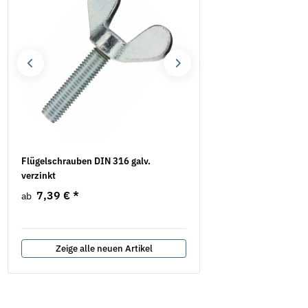
Flügelschrauben DIN 316 galv.
Mauerschlitzfräse EMF 1
verzinkt
EIBENSTOCK inkl. 2
Diamanttrennscheiben
7,39 €
*
ab
577,75 €
*
687,82 €
Zeige alle neuen Artikel