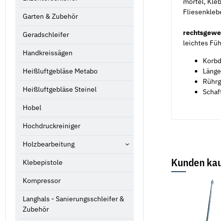
mörtel, Kleb
Fliesenkleb
Garten & Zubehör
rechtsgewe
Geradschleifer
leichtes Füh
Handkreissägen
Korbd
Länge
Heißluftgebläse Metabo
Rührgu
Heißluftgebläse Steinel
Schaf
Hobel
Hochdruckreiniger
Holzbearbeitung
Kunden kau
Klebepistole
Kompressor
Langhals - Sanierungsschleifer &
Zubehör