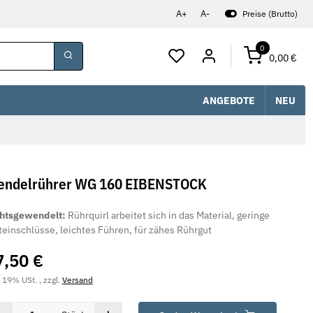
A+
A-
Preise (Brutto)
0
0,00 €
ANGEBOTE
NEU
ndelrührer WG 160 EIBENSTOCK
chtsgewendelt:
Rührquirl arbeitet sich in das Material, geringe
teinschlüsse, leichtes Führen, für zähes Rührgut
7,50 €
. 19% USt. , zzgl.
Versand