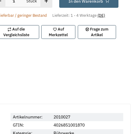
Stück
In den Warenkorb
lieferbar / geringer Bestand
Lieferzeit:
1 - 4 Werktage
(DE)
Auf die
Auf
Frage zum
Vergleichsliste
Merkzettel
Artikel
Artikelnummer:
2010027
GTIN:
4026851001870
Kategorie:
Rührwerke