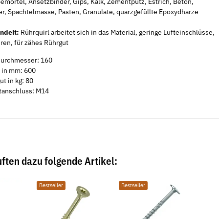
emörtel, Ansetzbinder, Gips, Kalk, Zementputz, Estrich, Beton,
er, Spachtelmasse, Pasten, Granulate, quarzgefüllte Epoxydharze
ndelt:
Rührquirl arbeitet sich in das Material, geringe Lufteinschlüsse,
ren, für zähes Rührgut
urchmesser: 160
 in mm: 600
t in kg: 80
tanschluss: M14
ften dazu folgende Artikel:
Bestseller
Bestseller