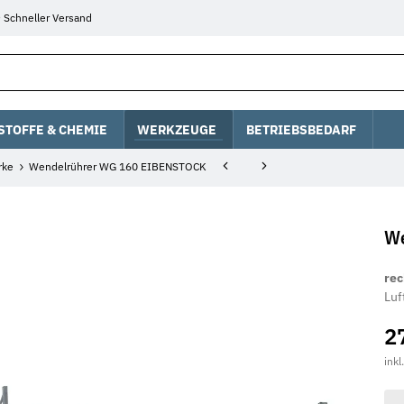
Schneller Versand
STOFFE & CHEMIE
WERKZEUGE
BETRIEBSBEDARF
rke
Wendelrührer WG 160 EIBENSTOCK
We
re
Luf
2
inkl