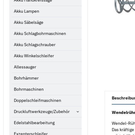
Akku Handkreissäge
Akku Lampen
Akku Säbelsäge
Akku Schlagbohrmaschinen
Akku Schlagschrauber
Akku Winkelschleifer
Allessauger
Bohrhämmer
Bohrmaschinen
weitere Registe
Beschreibu
Doppelschleifmaschinen
Druckluftwerkzeuge/Zubehör
Wendelrüh
Edelstahlbearbeitung
Wendel-Rühr
Das kräftige
Exzenterschleifer