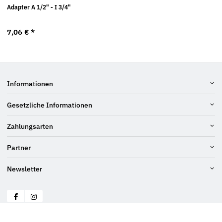
Adapter A 1/2" - I 3/4"
7,06 €
*
Informationen
Gesetzliche Informationen
Zahlungsarten
Partner
Newsletter
© Schraubenluchs
* Alle Preise inkl. gesetzlicher USt., zzgl.
Versand