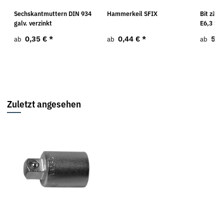
8
Sechskantmuttern DIN 934
Hammerkeil SFIX
Bit zähh
galv. verzinkt
E6,3 Sc
0,35 €
*
0,44 €
*
5,3
ab
ab
ab
Zuletzt angesehen