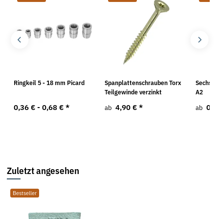
Ringkeil 5 - 18 mm Picard
Spanplattenschrauben Torx
Sechska
Teilgewinde verzinkt
A2
0,36 € -
0,68 €
*
4,90 €
*
0,5
ab
ab
Zuletzt angesehen
Bestseller