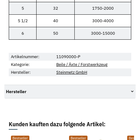
5
32
1750-2000
5 1/2
40
3000-4000
6
50
3000-15000
Artikelnummer:
11090000-P
Kategorie:
Beile / Äxte / Forstwerkzeug
Hersteller:
Steinmetz GmbH
Hersteller
Kunden kauften dazu folgende Artikel:
Bestseller
Bestseller
Bestsel