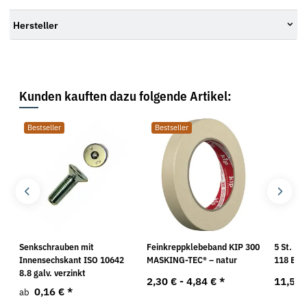
Hersteller
Kunden kauften dazu folgende Artikel:
Bestseller
Bestseller
 T
Senkschrauben mit
Feinkreppklebeband KIP 300
5 St. St
Innensechskant ISO 10642
MASKING-TEC® – natur
118 EOF
8.8 galv. verzinkt
2,30 € -
4,84 €
*
11,55
0,16 €
*
ab