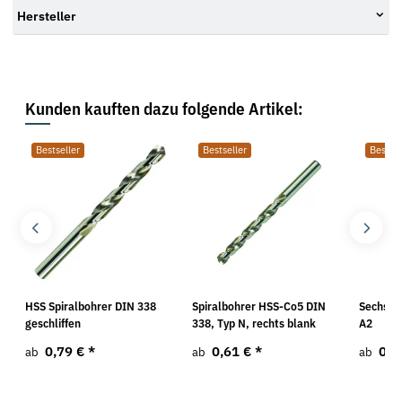
Hersteller
Kunden kauften dazu folgende Artikel:
Bestseller
Bestseller
Bestsel
k
HSS Spiralbohrer DIN 338
Spiralbohrer HSS-Co5 DIN
Sechska
geschliffen
338, Typ N, rechts blank
A2
0,79 €
*
0,61 €
*
0,5
ab
ab
ab