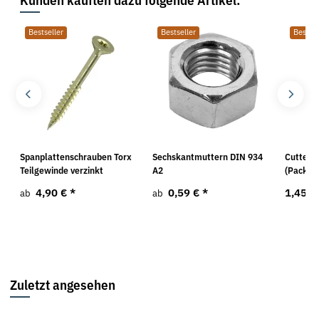
Bestseller
Bestseller
Bestsel
Spanplattenschrauben Torx
Sechskantmuttern DIN 934
Cutterk
Teilgewinde verzinkt
A2
(Pack a 
4,90 €
*
0,59 €
*
1,45 €
ab
ab
Zuletzt angesehen