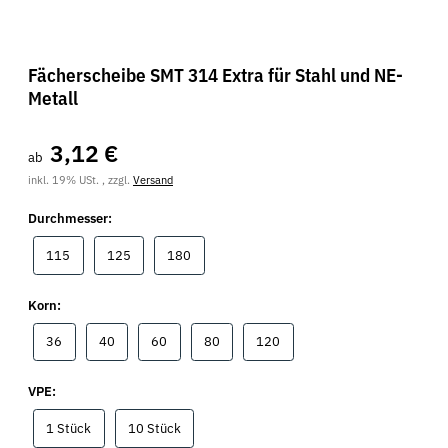
Fächerscheibe SMT 314 Extra für Stahl und NE-
Metall
3,12 €
ab
inkl. 19% USt. , zzgl.
Versand
Durchmesser:
115
125
180
115
125
180
Korn:
36
40
60
80
120
36
40
60
80
120
VPE:
1 Stück
10 Stück
1 Stück
10 Stück