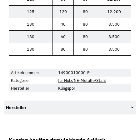
125
120
80
12.200
180
40
80
8.500
180
60
80
8.500
180
80
80
8.500
Artikelnummer:
14900010000-P
Kategorie:
für Holz/NE-Metalle/Stahl
Hersteller:
Klingspor
Hersteller
Kunden kauften dazu folgende Artikel: